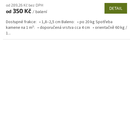
od 289,26 Kč bez DPH
DETAIL
350 Kč
od
/ balení
Dostupné frakce: • 1,8–2,5 cm Baleno: • po 20 kg Spotřeba
kamene na 1 m²: • doporučená vrstva cca 4 cm • orientačně 60 kg /
1...