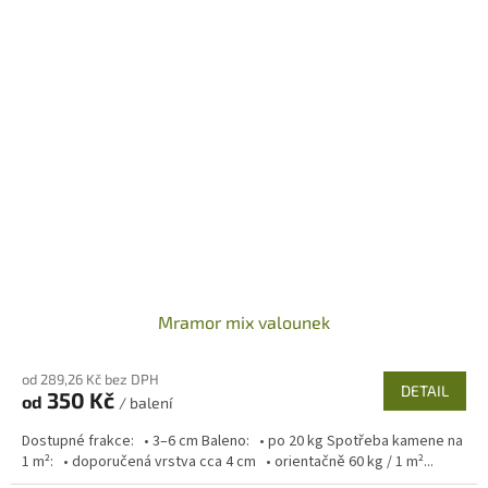
Mramor mix valounek
od 289,26 Kč bez DPH
DETAIL
350 Kč
od
/ balení
Dostupné frakce: • 3–6 cm Baleno: • po 20 kg Spotřeba kamene na
1 m²: • doporučená vrstva cca 4 cm • orientačně 60 kg / 1 m²...