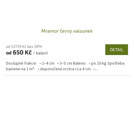
Mramor černý valounek
od 537,19 Kč bez DPH
DETAIL
650 Kč
od
/ balení
Dostupné frakce: • 2–4 cm • 3–5 cm Baleno: • po 20 kg Spotřeba
kamene na 1 m²: • doporučená vrstva cca 4 cm •...