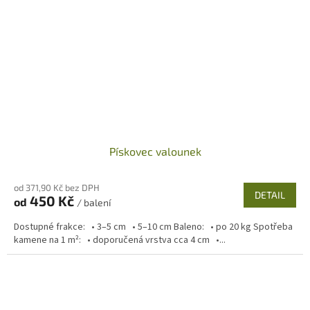
Pískovec valounek
od 371,90 Kč bez DPH
DETAIL
450 Kč
od
/ balení
Dostupné frakce: • 3–5 cm • 5–10 cm Baleno: • po 20 kg Spotřeba
kamene na 1 m²: • doporučená vrstva cca 4 cm •...