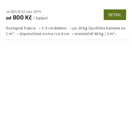
od 661,16 Kč bez DPH
DETAIL
800 Kč
od
/ balení
Dostupné frakce: • 2–5 cm Baleno: • po 20 kg Spotřeba kamene na
1 m²: • doporučená vrstva cca 4 cm • orientačně 60 kg / 1 m²...