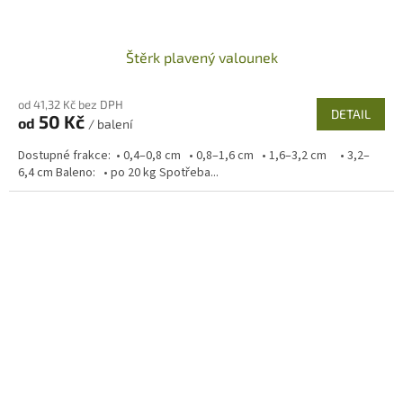
Štěrk plavený valounek
od 41,32 Kč bez DPH
DETAIL
50 Kč
od
/ balení
Dostupné frakce: • 0,4–0,8 cm • 0,8–1,6 cm • 1,6–3,2 cm • 3,2–
6,4 cm Baleno: • po 20 kg Spotřeba...