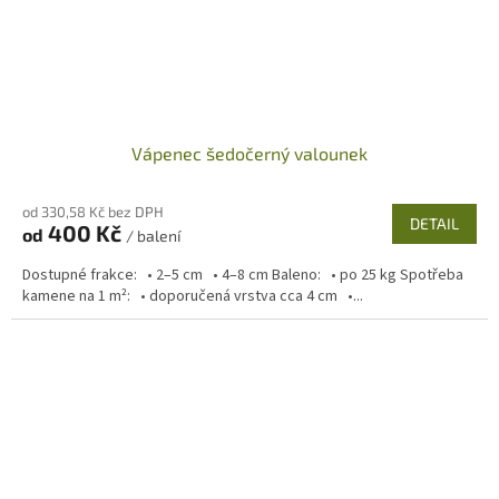
Vápenec šedočerný valounek
od 330,58 Kč bez DPH
DETAIL
400 Kč
od
/ balení
Dostupné frakce: • 2–5 cm • 4–8 cm Baleno: • po 25 kg Spotřeba
kamene na 1 m²: • doporučená vrstva cca 4 cm •...