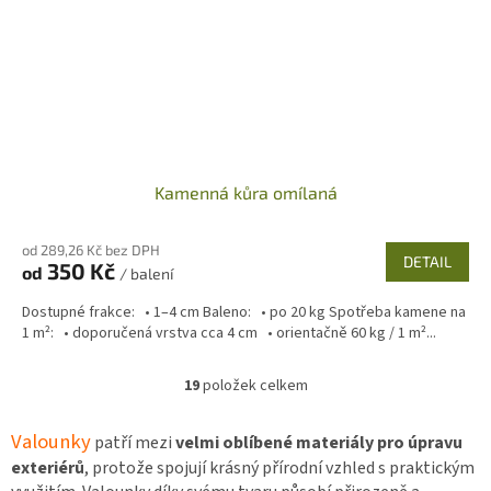
Kamenná kůra omílaná
od 289,26 Kč bez DPH
DETAIL
350 Kč
od
/ balení
Dostupné frakce: • 1–4 cm Baleno: • po 20 kg Spotřeba kamene na
1 m²: • doporučená vrstva cca 4 cm • orientačně 60 kg / 1 m²...
19
položek celkem
O
v
l
Valounky
patří mezi
velmi oblíbené materiály pro úpravu
á
exteriérů
, protože spojují krásný přírodní vzhled s praktickým
d