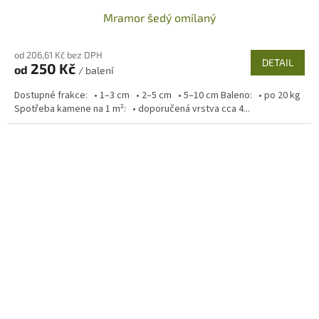
Mramor šedý omílaný
od 206,61 Kč bez DPH
DETAIL
250 Kč
od
/ balení
Dostupné frakce: • 1–3 cm • 2–5 cm • 5–10 cm Baleno: • po 20 kg
Spotřeba kamene na 1 m²: • doporučená vrstva cca 4...