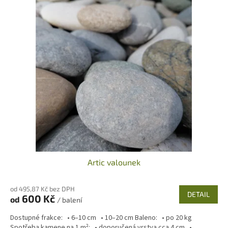
ý
í
p
p
i
r
s
o
p
d
r
u
o
k
d
t
u
ů
k
t
ů
Artic valounek
od 495,87 Kč bez DPH
DETAIL
600 Kč
od
/ balení
Dostupné frakce: • 6–10 cm • 10–20 cm Baleno: • po 20 kg
Spotřeba kamene na 1 m²: • doporučená vrstva cca 4 cm •...