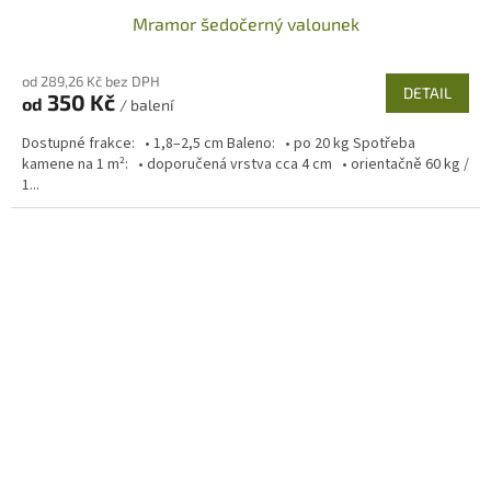
Mramor šedočerný valounek
od 289,26 Kč bez DPH
DETAIL
350 Kč
od
/ balení
Dostupné frakce: • 1,8–2,5 cm Baleno: • po 20 kg Spotřeba
kamene na 1 m²: • doporučená vrstva cca 4 cm • orientačně 60 kg /
1...