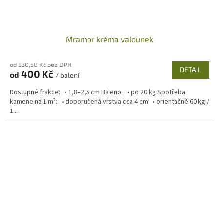
Mramor kréma valounek
od 330,58 Kč bez DPH
DETAIL
400 Kč
od
/ balení
Dostupné frakce: • 1,8–2,5 cm Baleno: • po 20 kg Spotřeba
kamene na 1 m²: • doporučená vrstva cca 4 cm • orientačně 60 kg /
1...