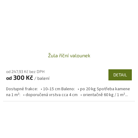
Žula říční valounek
od 247,93 Kč bez DPH
DETAIL
300 Kč
od
/ balení
Dostupné frakce: • 10–15 cm Baleno: • po 20 kg Spotřeba kamene
na 1 m²: • doporučená vrstva cca 4 cm • orientačně 60 kg / 1 m²...