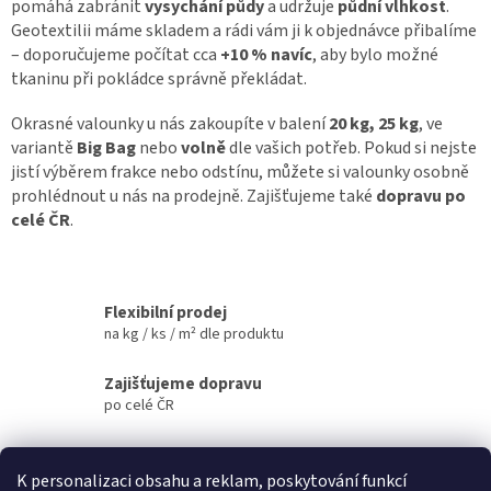
pomáhá zabránit
vysychání půdy
a udržuje
půdní vlhkost
.
Geotextilii máme skladem a rádi vám ji k objednávce přibalíme
– doporučujeme počítat cca
+10 % navíc
, aby bylo možné
tkaninu při pokládce správně překládat.
Okrasné valounky u nás zakoupíte v balení
20 kg, 25 kg
, ve
variantě
Big Bag
nebo
volně
dle vašich potřeb. Pokud si nejste
jistí výběrem frakce nebo odstínu, můžete si valounky osobně
prohlédnout u nás na prodejně. Zajišťujeme také
dopravu po
celé ČR
.
Flexibilní prodej
na kg / ks / m² dle produktu
Zajišťujeme dopravu
po celé ČR
Odborné poradenství
vytvoříme Vám cenovou nabídku ZDARMA
K personalizaci obsahu a reklam, poskytování funkcí