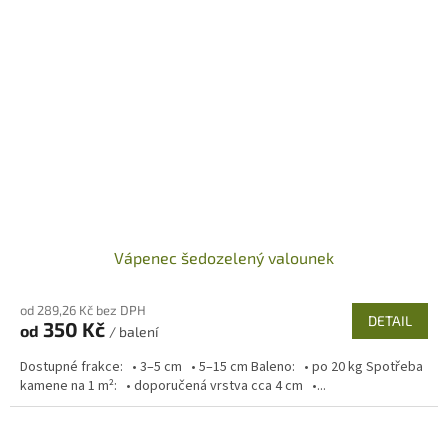
Vápenec šedozelený valounek
od 289,26 Kč bez DPH
DETAIL
350 Kč
od
/ balení
Dostupné frakce: • 3–5 cm • 5–15 cm Baleno: • po 20 kg Spotřeba
kamene na 1 m²: • doporučená vrstva cca 4 cm •...