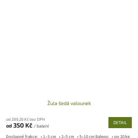
Žula šedá valounek
od 289,26 Kč bez DPH
DETAIL
350 Kč
od
/ balení
Dostupné frakce: • 1–3 cm • 2–5 cm • 5–10 cm Baleno: • po 20 kg