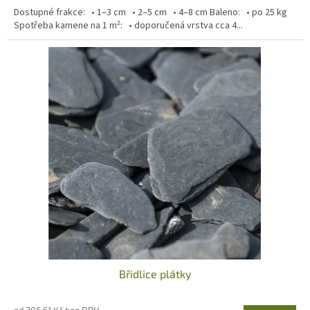
Dostupné frakce: • 1–3 cm • 2–5 cm • 4–8 cm Baleno: • po 25 kg
Spotřeba kamene na 1 m²: • doporučená vrstva cca 4...
Břidlice plátky
od 206,61 Kč bez DPH