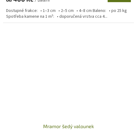
Dostupné frakce: • 1–3 cm • 2–5 cm • 4–8 cm Baleno: • po 25 kg
Spotřeba kamene na 1 m²: • doporučená vrstva cca 4...
Mramor šedý valounek