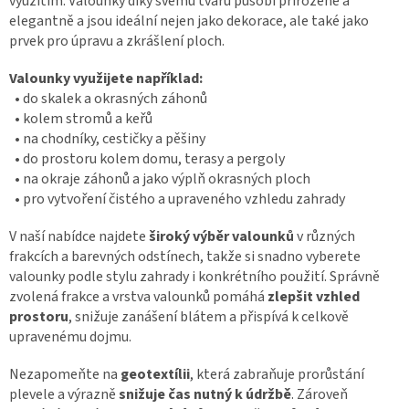
využitím. Valounky díky svému tvaru působí přirozeně a
a
elegantně a jsou ideální nejen jako dekorace, ale také jako
c
prvek pro úpravu a zkrášlení ploch.
í
p
r
Valounky využijete například:
v
• do skalek a okrasných záhonů
k
• kolem stromů a keřů
y
• na chodníky, cestičky a pěšiny
v
• do prostoru kolem domu, terasy a pergoly
ý
• na okraje záhonů a jako výplň okrasných ploch
p
i
• pro vytvoření čistého a upraveného vzhledu zahrady
s
u
V naší nabídce najdete
široký výběr valounků
v různých
frakcích a barevných odstínech, takže si snadno vyberete
valounky podle stylu zahrady i konkrétního použití. Správně
zvolená frakce a vrstva valounků pomáhá
zlepšit vzhled
prostoru
, snižuje zanášení blátem a přispívá k celkově
upravenému dojmu.
Nezapomeňte na
geotextílii
, která zabraňuje prorůstání
plevele a výrazně
snižuje čas nutný k údržbě
. Zároveň