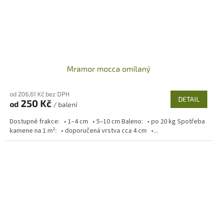
Mramor mocca omílaný
od 206,61 Kč bez DPH
DETAIL
250 Kč
od
/ balení
Dostupné frakce: • 1–4 cm • 5–10 cm Baleno: • po 20 kg Spotřeba
kamene na 1 m²: • doporučená vrstva cca 4 cm •...