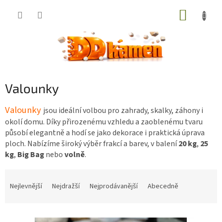
Přejít
NÁKUP
na
obsah
KOŠÍK
Valounky
Valounky
jsou ideální volbou pro zahrady, skalky, záhony i
okolí domu. Díky přirozenému vzhledu a zaoblenému tvaru
působí elegantně a hodí se jako dekorace i praktická úprava
ploch. Nabízíme široký výběr frakcí a barev, v balení
20 kg
,
25
kg
,
Big Bag
nebo
volně
.
Ř
a
Nejlevnější
Nejdražší
Nejprodávanější
Abecedně
z
e
V
n