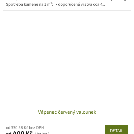
Spotřeba kamene na 1 m²: • doporučená vrstva cca 4...
Vápenec červený valounek
od 330,58 Kč bez DPH
DETAIL
400 Kč
od
/ balení