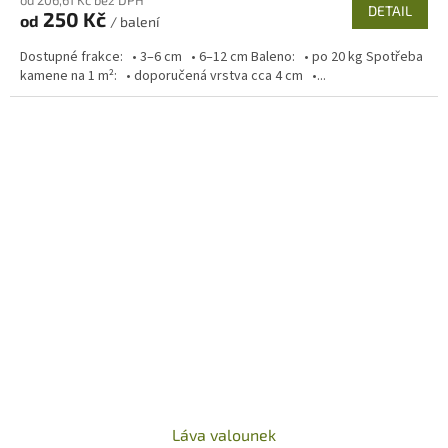
DETAIL
250 Kč
od
/ balení
Dostupné frakce: • 3–6 cm • 6–12 cm Baleno: • po 20 kg Spotřeba
kamene na 1 m²: • doporučená vrstva cca 4 cm •...
Láva valounek