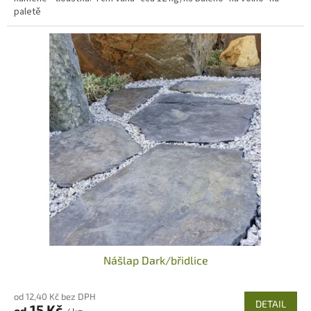
paletě
Nášlap Dark/břidlice
od 12,40 Kč bez DPH
DETAIL
15 Kč
od