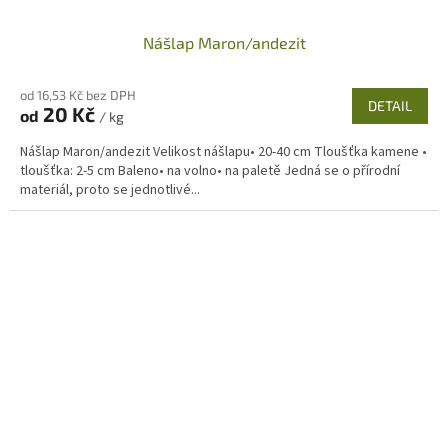
Nášlap Maron/andezit
od 16,53 Kč bez DPH
DETAIL
20 Kč
od
/ kg
Nášlap Maron/andezit Velikost nášlapu• 20-40 cm Tloušťka kamene •
tloušťka: 2-5 cm Baleno• na volno• na paletě Jedná se o přírodní
materiál, proto se jednotlivé...