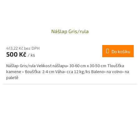
Nášlap Gris/rula
413,22 Kč bez DPH
Do košíku
500 Kč
/ ks
Nášlap Gris/rula Velikost nášlapu• 30-60 cm x 30-50 cm Tloušťka
kamene • tloušťka: 2-4 cm Váha• cca 12 kg/ks Baleno• na volno• na
paletě