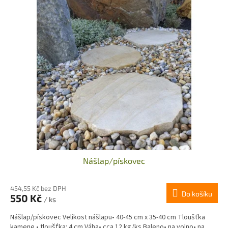
ý
í
p
p
i
r
s
o
p
d
r
u
o
k
d
t
u
ů
k
t
ů
Nášlap/pískovec
454,55 Kč bez DPH
Do košíku
550 Kč
/ ks
Nášlap/pískovec Velikost nášlapu• 40-45 cm x 35-40 cm Tloušťka
kamene • tloušťka: 4 cm Váha• cca 12 kg/ks Baleno• na volno• na