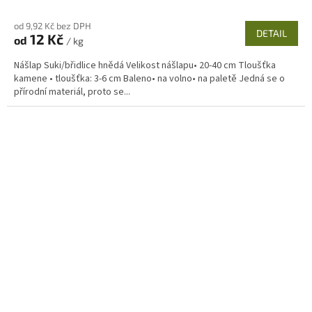
od 9,92 Kč bez DPH
DETAIL
12 Kč
od
/ kg
Nášlap Suki/břidlice hnědá Velikost nášlapu• 20-40 cm Tloušťka
kamene • tloušťka: 3-6 cm Baleno• na volno• na paletě Jedná se o
přírodní materiál, proto se...