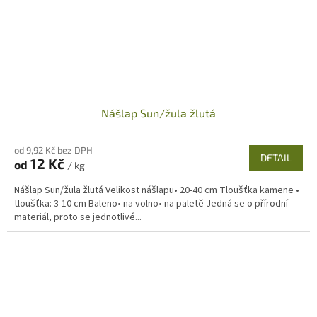
Nášlap Sun/žula žlutá
od 9,92 Kč bez DPH
DETAIL
12 Kč
od
/ kg
Nášlap Sun/žula žlutá Velikost nášlapu• 20-40 cm Tloušťka kamene •
tloušťka: 3-10 cm Baleno• na volno• na paletě Jedná se o přírodní
materiál, proto se jednotlivé...