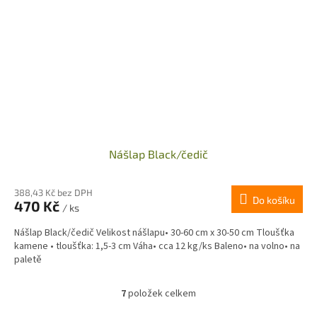
Nášlap Black/čedič
388,43 Kč bez DPH
Do košíku
470 Kč
/ ks
Nášlap Black/čedič Velikost nášlapu• 30-60 cm x 30-50 cm Tloušťka
kamene • tloušťka: 1,5-3 cm Váha• cca 12 kg/ks Baleno• na volno• na
paletě
7
položek celkem
O
v