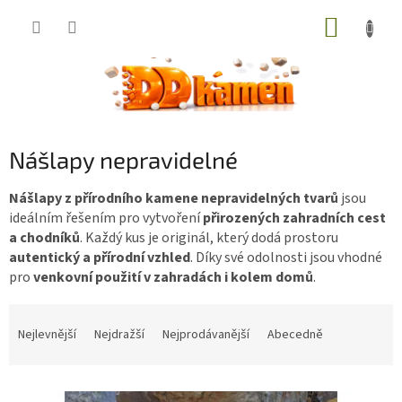
Přejít
NÁKUP
na
obsah
KOŠÍK
Nášlapy nepravidelné
Nášlapy z přírodního kamene nepravidelných tvarů
jsou
ideálním řešením pro vytvoření
přirozených zahradních cest
a chodníků
. Každý kus je originál, který dodá prostoru
autentický a přírodní vzhled
. Díky své odolnosti jsou vhodné
pro
venkovní použití v zahradách i kolem domů
.
Ř
a
Nejlevnější
Nejdražší
Nejprodávanější
Abecedně
z
e
V
n