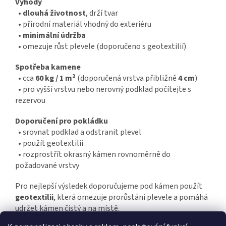
Výhody
•
dlouhá životnost
, drží tvar
• přírodní materiál vhodný do exteriéru
•
minimální údržba
• omezuje růst plevele (doporučeno s geotextilií)
Spotřeba kamene
• cca
60 kg / 1 m²
(doporučená vrstva přibližně
4 cm
)
• pro vyšší vrstvu nebo nerovný podklad počítejte s
rezervou
Doporučení pro pokládku
• srovnat podklad a odstranit plevel
• použít geotextilii
• rozprostřít okrasný kámen rovnoměrně do
požadované vrstvy
Pro nejlepší výsledek doporučujeme pod kámen použít
geotextilii
, která omezuje prorůstání plevele a pomáhá
udržet kámen čistý a na místě.