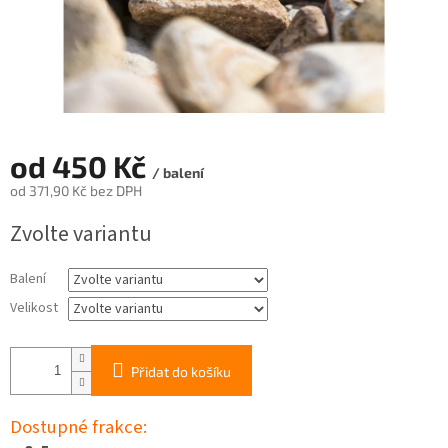
od
450 Kč
/ balení
od
371,90 Kč
bez DPH
Měrná
Zvolte variantu
cena:
Balení
Velikost
Přidat do košíku
Dostupné frakce: