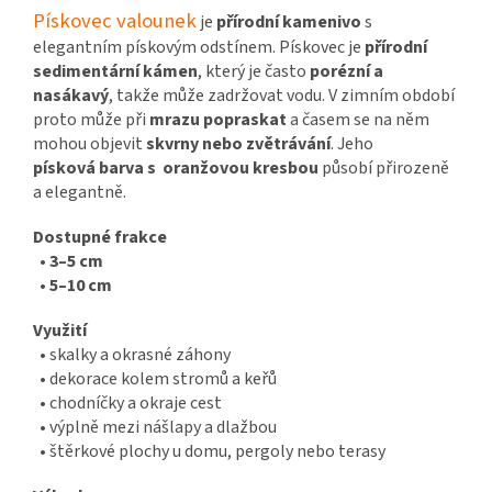
Pískovec valounek
je
přírodní kamenivo
s
elegantním pískovým odstínem. Pískovec je
přírodní
sedimentární kámen
, který je často
porézní a
nasákavý
, takže může zadržovat vodu. V zimním období
proto může při
mrazu popraskat
a časem se na něm
mohou objevit
skvrny nebo zvětrávání
. Jeho
písková barva s oranžovou kresbou
působí přirozeně
a elegantně.
Dostupné frakce
•
3–5 cm
• 5–10 cm
Využití
• skalky a okrasné záhony
• dekorace kolem stromů a keřů
• chodníčky a okraje cest
• výplně mezi nášlapy a dlažbou
• štěrkové plochy u domu, pergoly nebo terasy