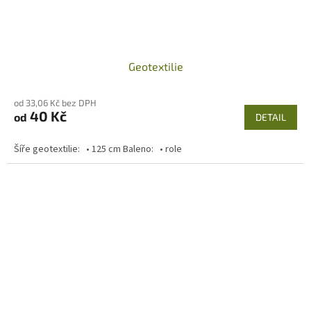
Geotextilie
od 33,06 Kč bez DPH
40 Kč
od
DETAIL
Šíře geotextilie: • 125 cm Baleno: • role