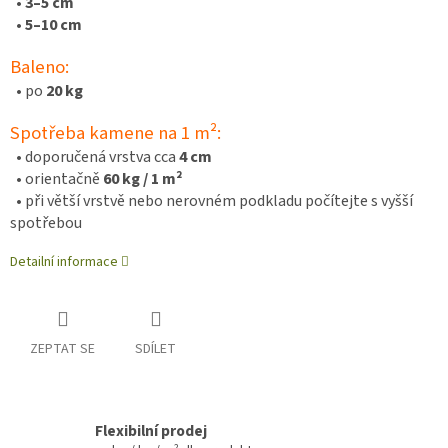
•
3
–5 cm
•
5–10 cm
Baleno:
• po
20 kg
Spotřeba kamene na 1 m²:
• doporučená vrstva cca
4 cm
• orientačně
60 kg / 1 m²
• při větší vrstvě nebo nerovném podkladu počítejte s vyšší
spotřebou
Detailní informace
ZEPTAT SE
SDÍLET
Flexibilní prodej