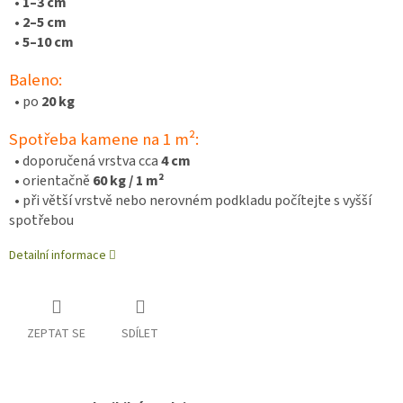
•
1–3 cm
•
2
–5 cm
•
5–10 cm
Baleno:
• po
20 kg
Spotřeba kamene na 1 m²:
• doporučená vrstva cca
4 cm
• orientačně
60 kg / 1 m²
• při větší vrstvě nebo nerovném podkladu počítejte s vyšší
spotřebou
Detailní informace
ZEPTAT SE
SDÍLET