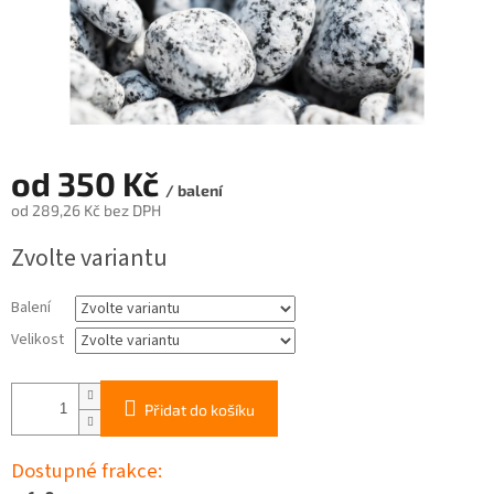
od
350 Kč
/ balení
od
289,26 Kč
bez DPH
Měrná
Zvolte variantu
cena:
Balení
Velikost
Přidat do košíku
Dostupné frakce: