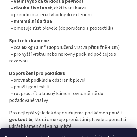
•
velmi vysoká tvrdost a pevnost
•
dlouhá životnost
, drží tvar i barvu
• přírodní materiál vhodný do exteriéru
•
minimální údržba
• omezuje růst plevele (doporučeno s geotextilií)
Spotřeba kamene
• cca
60 kg / 1 m²
(doporučená vrstva přibližně
4 cm
)
• pro vyšší vrstvu nebo nerovný podklad počítejte s
rezervou
Doporučení pro pokládku
• srovnat podklad a odstranit plevel
• použít geotextilii
• rozprostřít okrasný kámen rovnoměrně do
požadované vrstvy
Pro nejlepší výsledek doporučujeme pod kámen použít
geotextilii
, která omezuje prorůstání plevele a pomáhá
udržet kámen čistý a na místě.