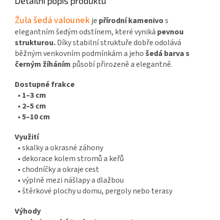
Detailní popis produktu
Žula šedá valounek
je
přírodní kamenivo
s
elegantním šedým odstínem, které vyniká
pevnou
strukturou.
Díky stabilní struktuře dobře odolává
běžným venkovním podmínkám a jeho
šedá barva s
černým žíháním
působí přirozeně a elegantně.
Dostupné frakce
•
1–3 cm
•
2–5 cm
•
5–10 cm
Využití
• skalky a okrasné záhony
• dekorace kolem stromů a keřů
• chodníčky a okraje cest
• výplně mezi nášlapy a dlažbou
• štěrkové plochy u domu, pergoly nebo terasy
Výhody