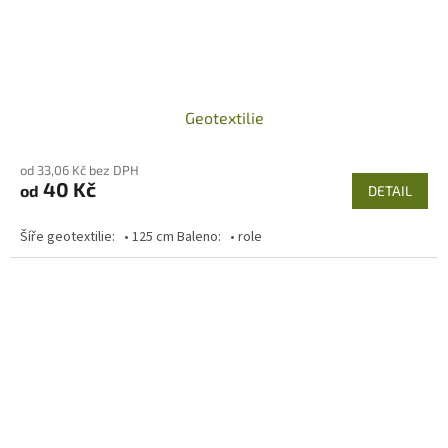
Geotextilie
od 33,06 Kč bez DPH
40 Kč
od
DETAIL
Šíře geotextilie: • 125 cm Baleno: • role