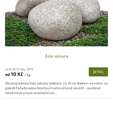
Žula valouny
od 8,26 Kč bez DPH
DETAIL
10 Kč
od
/ kg
Okrasný kámen/žula valouny Velikost• 15-30 cm Baleno• na volno• na
paletě Požadovanou hmotnost nelze přesně navážit – uvedené
množství je pouze orientační (±5...