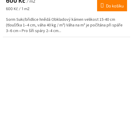
600 Kč
/ m2
Do košíku
Měrná
600 Kč / 1 m2
cena:
Sorm Suki/břidlice hnědá Obkladový kámen velikost 15-40 cm
(tloušťka 1–4 cm, váha 40 kg / m²) Váha na m² je počítána při spáře
3–6 cm • Pro šíři spáry 2–4 cm...