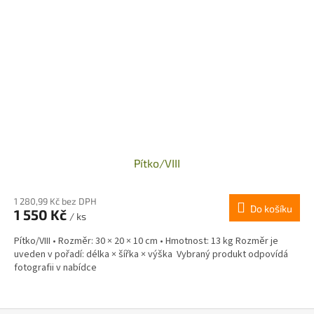
Pítko/VIII
1 280,99 Kč bez DPH
Do košíku
1 550 Kč
/ ks
Pítko/VIII • Rozměr: 30 × 20 × 10 cm • Hmotnost: 13 kg Rozměr je
uveden v pořadí: délka × šířka × výška Vybraný produkt odpovídá
fotografii v nabídce