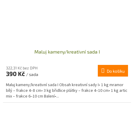
Maluj kameny/kreativní sada I
322,31 Kč bez DPH
Do košíku
390 Kč
/ sada
Maluj kameny/kreativní sada I Obsah kreativní sady I• 1 kg mramor
bílý – frakce 4–8 cm• 3 kg břidlice plátky – frakce 4–10 cm• 1 kg artic
mix – frakce 6–10 cm Balení•...