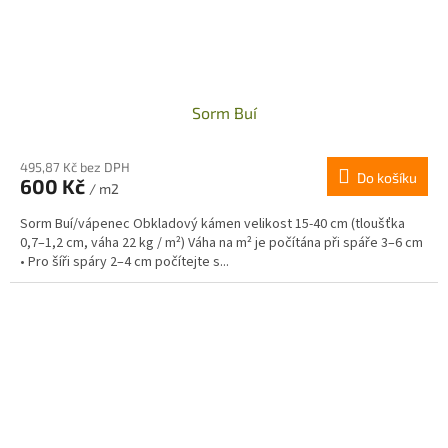
Sorm Buí
495,87 Kč bez DPH
Do košíku
600 Kč
/ m2
Sorm Buí/vápenec Obkladový kámen velikost 15-40 cm (tloušťka
0,7–1,2 cm, váha 22 kg / m²) Váha na m² je počítána při spáře 3–6 cm
• Pro šíři spáry 2–4 cm počítejte s...