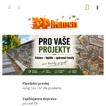
Přejít
NÁKUP
na
obsah
KOŠÍK
V
Předchozí
Násle
í
t
e
j
t
e
v
Flexibilní prodej
na kg / ks / m² dle produktu
n
a
Zajišťujeme dopravu
š
po celé ČR