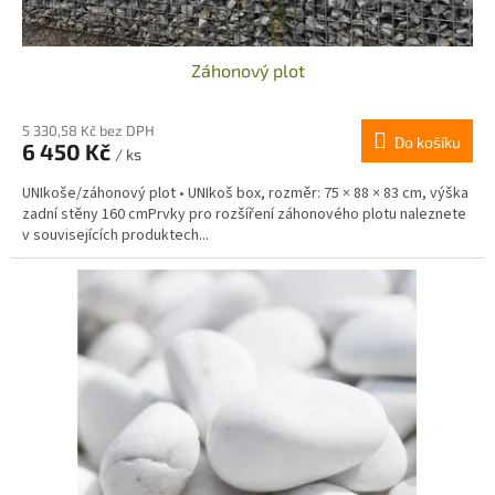
Záhonový plot
5 330,58 Kč bez DPH
Do košíku
6 450 Kč
/ ks
UNIkoše/záhonový plot • UNIkoš box, rozměr: 75 × 88 × 83 cm, výška
zadní stěny 160 cmPrvky pro rozšíření záhonového plotu naleznete
v souvisejících produktech...