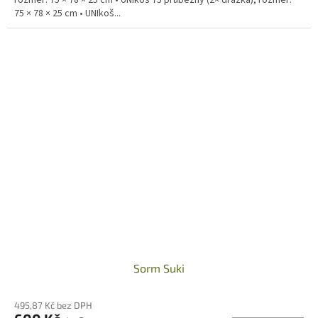
rozměr: 75 × 78 × 25 cm • UNIkoš 75 průběžný (2× drážka), rozměr:
75 × 78 × 25 cm • UNIkoš...
Sorm Suki
495,87 Kč bez DPH