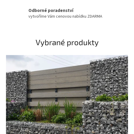
e
Odborné poradenství
m
vytvoříme Vám cenovou nabídku ZDARMA
e
-
s
Vybrané produkty
h
o
p
u