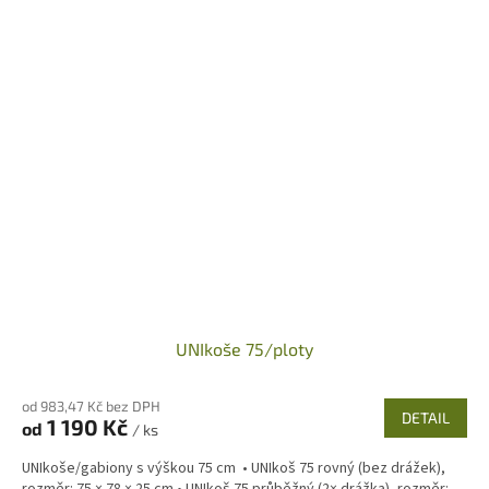
UNIkoše 75/ploty
od 983,47 Kč bez DPH
DETAIL
1 190 Kč
od
/ ks
UNIkoše/gabiony s výškou 75 cm • UNIkoš 75 rovný (bez drážek),