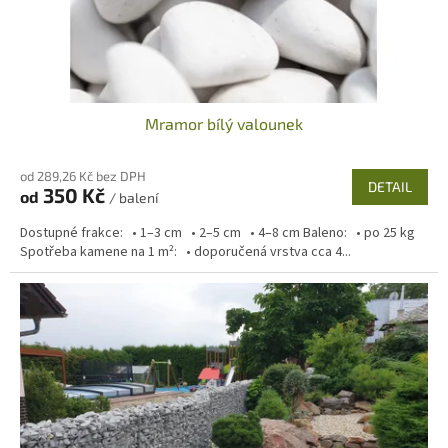
Mramor bílý valounek
od 289,26 Kč bez DPH
DETAIL
350 Kč
od
/ balení
Dostupné frakce: • 1–3 cm • 2–5 cm • 4–8 cm Baleno: • po 25 kg
Spotřeba kamene na 1 m²: • doporučená vrstva cca 4...