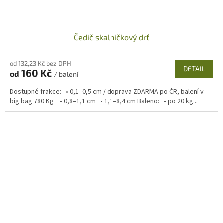
Čedič skalničkový drť
od 132,23 Kč bez DPH
DETAIL
160 Kč
od
/ balení
Dostupné frakce: • 0,1–0,5 cm / doprava ZDARMA po ČR, balení v
big bag 780 Kg • 0,8–1,1 cm • 1,1–8,4 cm Baleno: • po 20 kg...