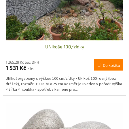
UNIkoše 100/zídky
1 265,29 Kč bez DPH
Do košíku
1 531 Kč
/ ks
UNIkoše/gabiony s výškou 100 cm/zídky • UNIkoš 100 rovný (bez
drážek), rozměr: 100 × 78 × 25 cm Rozměr je uveden v pořadí: výška
× šířka × hloubka • spotřeba kamene pro...