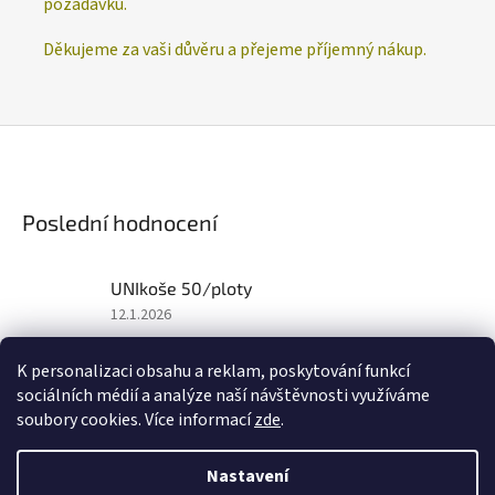
požadavků.
Děkujeme za vaši důvěru a přejeme příjemný nákup.
Poslední hodnocení
UNIkoše 50/ploty
Hodnocení
12.1.2026
produktu
je
K personalizaci obsahu a reklam, poskytování funkcí
5
sociálních médií a analýze naší návštěvnosti využíváme
z
Z
soubory cookies. Více informací
zde
.
5
á
hvězdiček.
Vytvořil Shoptet
p
Nastavení
a