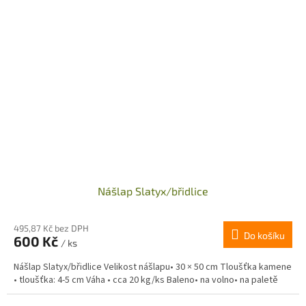
Nášlap Slatyx/břidlice
495,87 Kč bez DPH
Do košíku
600 Kč
/ ks
Nášlap Slatyx/břidlice Velikost nášlapu• 30 × 50 cm Tloušťka kamene
• tloušťka: 4-5 cm Váha • cca 20 kg/ks Baleno• na volno• na paletě