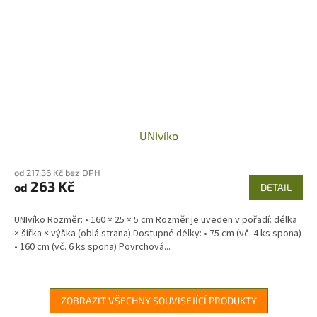
UNIvíko
od 217,36 Kč bez DPH
263 Kč
od
DETAIL
UNIvíko Rozměr: • 160 × 25 × 5 cm Rozměr je uveden v pořadí: délka
× šířka × výška (oblá strana) Dostupné délky: • 75 cm (vč. 4 ks spona)
• 160 cm (vč. 6 ks spona) Povrchová...
ZOBRAZIT VŠECHNY SOUVISEJÍCÍ PRODUKTY