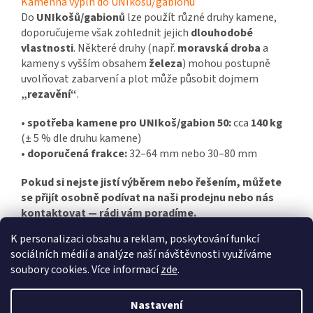
Kamenná výplň do UNIkošů/gabionů
Do
UNIkošů/gabionů
lze použít různé druhy kamene,
doporučujeme však zohlednit jejich
dlouhodobé
vlastnosti
. Některé druhy (např.
moravská droba
a
kameny s vyšším obsahem
železa
) mohou postupně
uvolňovat zabarvení a plot může působit dojmem
„rezavění“
.
•
spotřeba kamene pro UNIkoš/gabion 50:
cca
140 kg
(± 5 % dle druhu kamene)
•
doporučená frakce:
32–64 mm nebo 30–80 mm
Pokud si nejste jistí výběrem nebo řešením, můžete
se přijít osobně podívat na naši prodejnu nebo nás
kontaktovat — rádi vám poradíme.
K personalizaci obsahu a reklam, poskytování funkcí
sociálních médií a analýze naší návštěvnosti využíváme
Z
soubory cookies. Více informací
zde
.
á
Vytvořil Shoptet
p
Nastavení