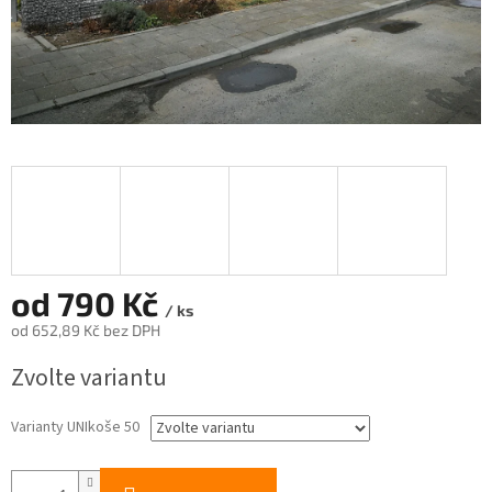
od
790 Kč
/ ks
od
652,89 Kč
bez DPH
Měrná
Zvolte variantu
cena:
Varianty UNIkoše 50