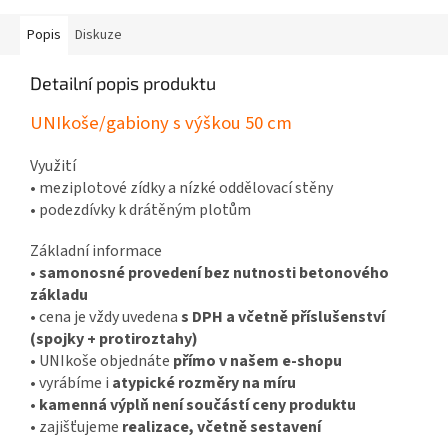
Popis
Diskuze
Detailní popis produktu
UNIkoše/gabiony s výškou 50 cm
Využití
• meziplotové zídky a nízké oddělovací stěny
• podezdívky k drátěným plotům
Základní informace
•
samonosné provedení bez nutnosti betonového
základu
• cena je vždy uvedena
s DPH a včetně příslušenství
(spojky + protiroztahy)
• UNIkoše objednáte
přímo v našem e-shopu
• vyrábíme i
atypické rozměry na míru
•
kamenná výplň není součástí ceny produktu
• zajišťujeme
realizace, včetně sestavení