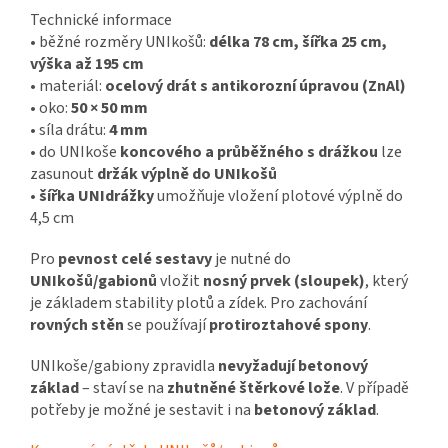
Technické informace
• běžné rozměry UNIkošů:
délka 78 cm, šířka 25 cm,
výška až 195 cm
• materiál:
ocelový drát s antikorozní úpravou (ZnAl)
• oko:
50 × 50 mm
• síla drátu:
4 mm
• do UNIkoše
koncového a průběžného s drážkou
lze
zasunout
držák výplně do UNIkošů
•
šířka UNIdrážky
umožňuje vložení plotové výplně do
4,5 cm
Pro
pevnost celé sestavy
je nutné do
UNIkošů/gabionů
vložit
nosný prvek (sloupek)
, který
je základem stability plotů a zídek. Pro zachování
rovných stěn
se používají
protiroztahové spony
.
UNIkoše/gabiony zpravidla
nevyžadují betonový
základ
– staví se na
zhutněné štěrkové lože
. V případě
potřeby je možné je sestavit i na
betonový základ
.