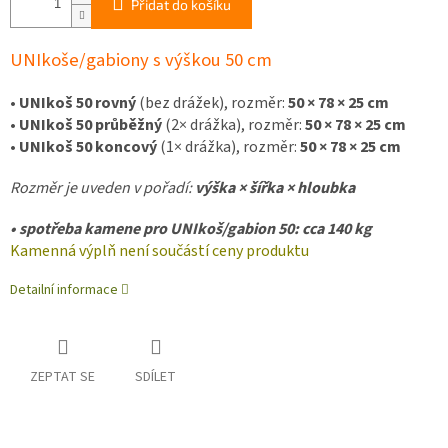
Přidat do košíku
UNIkoše/gab
iony s výškou 50 cm
•
UNIkoš 50 rovný
(bez drážek), rozměr:
50 × 78 × 25 cm
•
UNIkoš 50 průběžný
(2× drážka), rozměr:
50 × 78 × 25 cm
•
UNIkoš 50 koncový
(1× drážka), rozměr:
50
× 78 × 25 cm
Rozměr je uveden v pořadí:
výška × šířka × hloubka
• spotřeba kamene pro UNIkoš/gabion 50: cca 140 kg
Kamenná výplň není součástí ceny produktu
Detailní informace
ZEPTAT SE
SDÍLET