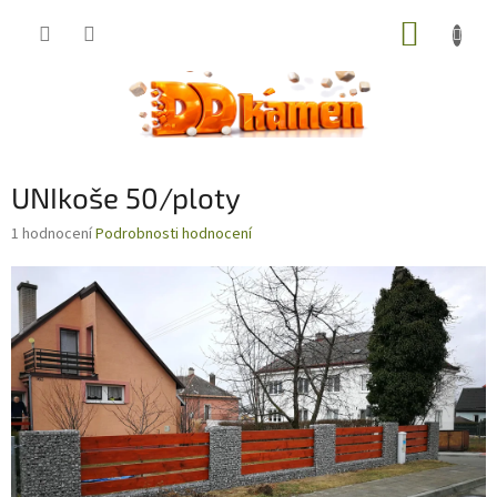
Přejít
NÁKUP
na
obsah
KOŠÍK
UNIkoše 50/ploty
Průměrné
1 hodnocení
Podrobnosti hodnocení
hodnocení
produktu
je
5,0
z
5
hvězdiček.