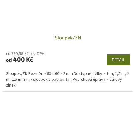
Sloupek/ZN
od 330,58 Kč bez DPH
400 Kč
od
DETAIL
Sloupek/ZN Rozměr: • 60 × 60 × 2 mm Dostupné délky: • 1 m, 1,5 m, 2
m, 2,5 m, 3 m • sloupek s patkou 2 m Povrchová úprava: • žárový
zinek