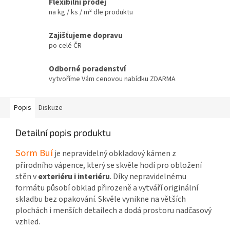
Flexibilní prodej
na kg / ks / m² dle produktu
Zajišťujeme dopravu
po celé ČR
Odborné poradenství
vytvoříme Vám cenovou nabídku ZDARMA
Popis
Diskuze
Detailní popis produktu
Sorm Buí
je nepravidelný obkladový kámen z
přírodního vápence, který se skvěle hodí pro obložení
stěn v
exteriéru i interiéru
. Díky nepravidelnému
formátu působí obklad přirozeně a vytváří originální
skladbu bez opakování. Skvěle vynikne na větších
plochách i menších detailech a dodá prostoru nadčasový
vzhled.