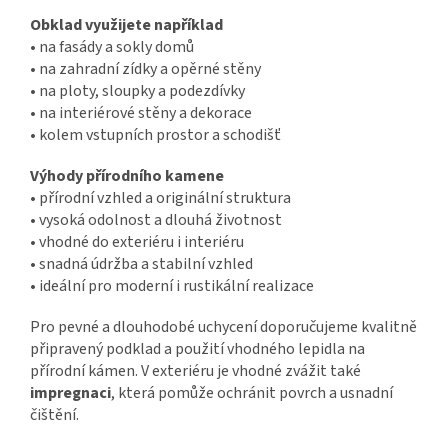
Obklad využijete například
•
na fasády a sokly domů
•
na zahradní zídky a opěrné stěny
•
na ploty, sloupky a podezdívky
•
na interiérové stěny a dekorace
•
kolem vstupních prostor a schodišť
Výhody přírodního kamene
•
přírodní vzhled a originální struktura
•
vysoká odolnost a dlouhá životnost
•
vhodné do exteriéru i interiéru
•
snadná údržba a stabilní vzhled
•
ideální pro moderní i rustikální realizace
Pro pevné a dlouhodobé uchycení doporučujeme kvalitně
připravený podklad a použití vhodného lepidla na
přírodní kámen. V exteriéru je vhodné zvážit také
impregnaci
, která pomůže ochránit povrch a usnadní
čištění.