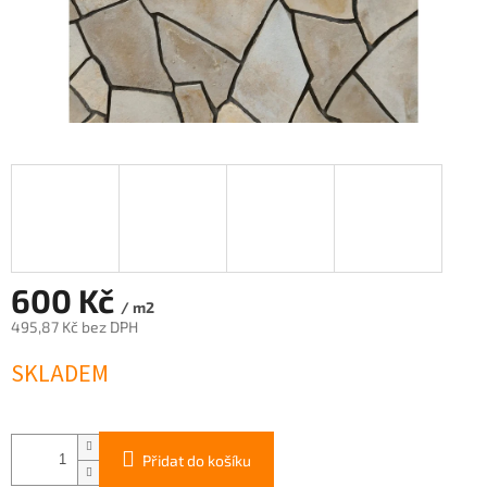
600 Kč
/ m2
495,87 Kč bez DPH
Měrná
SKLADEM
cena:
Přidat do košíku