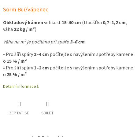
Sorm Buí/vápenec
Obkladový kámen
velikost
15-40 cm
(tloušťka
0,7–1,2 cm
,
váha
22 kg / m²
)
Váha na m² je počítána při spáře
3–6 cm
• Pro šíři spáry
2–4 cm
počítejte s navýšením spotřeby kamene
o
15 % / m²
• Pro šíři spáry
1–2 cm
počítejte s navýšením spotřeby kamene
o
25 % / m²
Detailní informace
ZEPTAT SE
SDÍLET