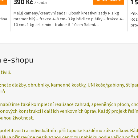
390 Kč
1 
/ sada
Maluj kameny/kreativní sada I Obsah kreativní sady I• 1 kg
Pítk
tána
mramor bílý – frakce 4–8 cm• 3 kg břidlice plátky – frakce 4–
Roz
10 cm• 1 kg artic mix – frakce 6–10 cm Balení•...
pro
m e-shopu
ívili.
nete dlažby, obrubníky, kamenné kostky, UNIkoše/gabiony, štípan
tů.
nabízíme také kompletní realizace zahrad, zpevněných ploch, chod
ionových konstrukcí i dalších venkovních úprav. Každý projekt řeš
louhou životnost.
spolehlivosti a individuálním přístupu ke každému zákazníkovi. 
lu a připravíme nezávaznou cenovou nabídku podle vašich požad