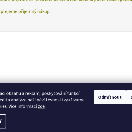
a přejeme příjemný nákup.
aci obsahu a reklam, poskytování funkcí
Odmítnout
édií a analýze naší návštěvnosti využíváme
ies. Více informací
zde
.
í
vit nastavení cookies