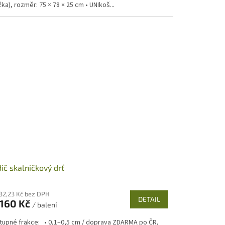
ka), rozměr: 75 × 78 × 25 cm • UNIkoš...
ič skalničkový drť
132,23 Kč bez DPH
DETAIL
160 Kč
/ balení
tupné frakce: • 0,1–0,5 cm / doprava ZDARMA po ČR,