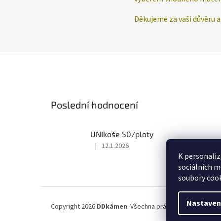
Děkujeme za vaši důvěru 
Poslední hodnocení
UNIkoše 50/ploty
|
12.1.2026
Hodnocení
K personaliz
produktu
sociálních m
je
soubory cook
5
z
Z
5
á
Nastaven
hvězdiček.
Copyright 2026
DDkámen
. Všechna práva vyhrazena.
Upra
p