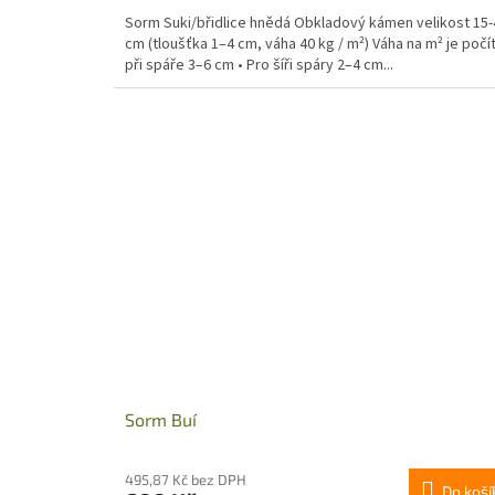
Sorm Suki/břidlice hnědá Obkladový kámen velikost 15-
cm (tloušťka 1–4 cm, váha 40 kg / m²) Váha na m² je počí
při spáře 3–6 cm • Pro šíři spáry 2–4 cm...
Sorm Buí
495,87 Kč bez DPH
Do koší