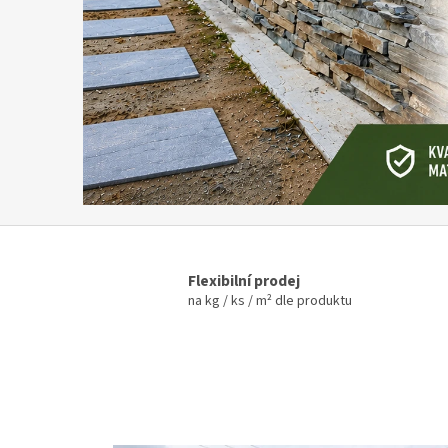
š
e
m
e
-
s
h
o
p
u
Flexibilní prodej
na kg / ks / m² dle produktu