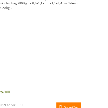
ení v big bag 780 Kg • 0,8–1,1 cm • 1,1–8,4 cm Baleno:
 20 kg...
ko/VIII
80,99 Kč bez DPH
Do košíku