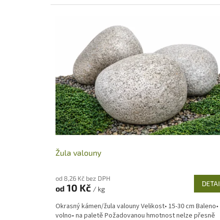
Žula valouny
od 8,26 Kč bez DPH
DETAI
10 Kč
od
/ kg
Okrasný kámen/žula valouny Velikost• 15-30 cm Baleno•
volno• na paletě Požadovanou hmotnost nelze přesně