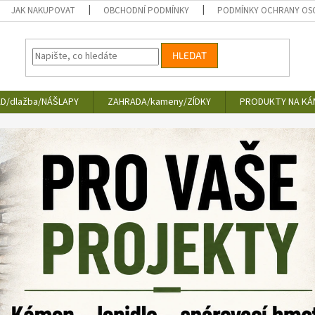
JAK NAKUPOVAT
OBCHODNÍ PODMÍNKY
PODMÍNKY OCHRANY OS
HLEDAT
D/dlažba/NÁŠLAPY
ZAHRADA/kameny/ZÍDKY
PRODUKTY NA KÁ