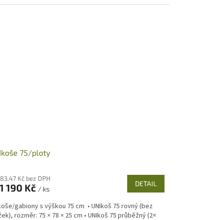
koše 75/ploty
983,47 Kč bez DPH
DETAIL
1 190 Kč
/ ks
koše/gabiony s výškou 75 cm • UNIkoš 75 rovný (bez
ek), rozměr: 75 × 78 × 25 cm • UNIkoš 75 průběžný (2×