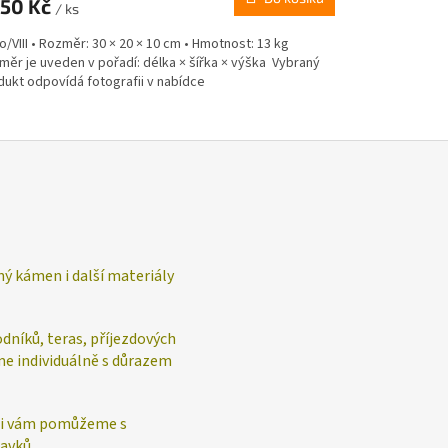
550 Kč
/ ks
o/VIII • Rozměr: 30 × 20 × 10 cm • Hmotnost: 13 kg
měr je uveden v pořadí: délka × šířka × výška Vybraný
dukt odpovídá fotografii v nabídce
ý kámen i další materiály
níků, teras, příjezdových
íme individuálně s důrazem
Rádi vám pomůžeme s
avků.