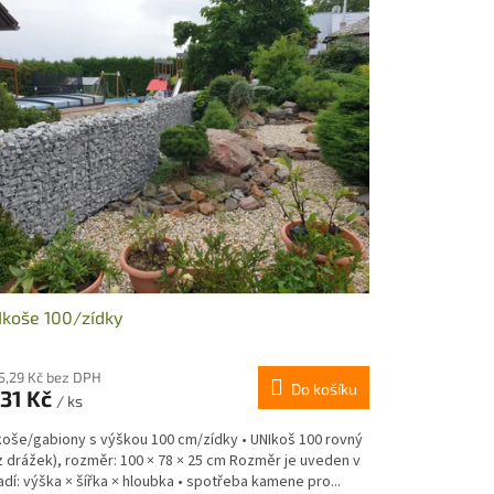
koše 100/zídky
65,29 Kč bez DPH
Do košíku
531 Kč
/ ks
koše/gabiony s výškou 100 cm/zídky • UNIkoš 100 rovný
z drážek), rozměr: 100 × 78 × 25 cm Rozměr je uveden v
dí: výška × šířka × hloubka • spotřeba kamene pro...