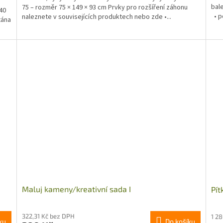
bal
75 – rozměr 75 × 149 × 93 cm Prvky pro rozšíření záhonu
40
• po
naleznete v souvisejících produktech nebo zde •...
tána
Maluj kameny/kreativní sada I
Pít
322,31 Kč bez DPH
1 2
ku
Do košíku