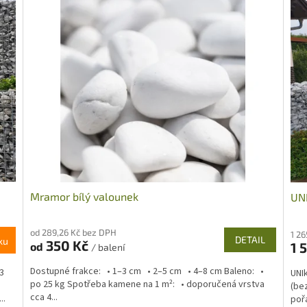
Mramor bílý valounek
UNI
od 289,26 Kč bez DPH
1 2
DETAIL
ku
350 Kč
1 
od
/ balení
Dostupné frakce: • 1–3 cm • 2–5 cm • 4–8 cm Baleno: •
3
UNI
po 25 kg Spotřeba kamene na 1 m²: • doporučená vrstva
(be
cca 4...
..
pořa