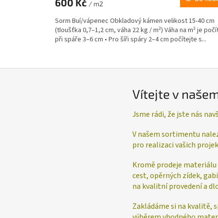
600 Kč
/ m2
Sorm Buí/vápenec Obkladový kámen velikost 15-40 cm
(tloušťka 0,7–1,2 cm, váha 22 kg / m²) Váha na m² je počí
při spáře 3–6 cm • Pro šíři spáry 2–4 cm počítejte s...
Vítejte v naše
Jsme rádi, že jste nás navšt
V našem sortimentu nalez
pro realizaci vašich projek
Kromě prodeje materiálu 
cest, opěrných zídek, gab
na kvalitní provedení a d
Zakládáme si na kvalitě, 
výběrem vhodného materiá