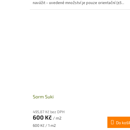
navážit – uvedené množství je pouze orientační (±5...
Sorm Suki
495,87 Kč bez DPH
600 Kč
/ m2
Do koší
Měrná
600 Kč / 1 m2
cena: