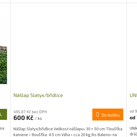
Nášlap Slatyx/břidlice
UNI
od 
495,87 Kč bez DPH
L
Do košíku
600 Kč
od
/ ks
 na
UNI
Nášlap Slatyx/břidlice Velikost nášlapu• 30 × 50 cm Tloušťka
dráž
kamene • tloušťka: 4-5 cm Váha • cca 20 kg/ks Baleno• na