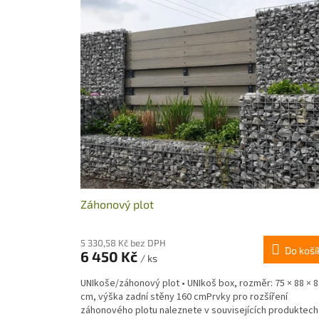
Záhonový plot
5 330,58 Kč bez DPH
Do koší
6 450 Kč
/ ks
UNIkoše/záhonový plot • UNIkoš box, rozměr: 75 × 88 × 8
cm, výška zadní stěny 160 cmPrvky pro rozšíření
záhonového plotu naleznete v souvisejících produktech.