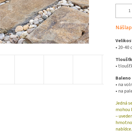
Nášlap
Velikos
•
20-40 
Tloušť
•
tloušťk
Baleno
•
na vol
•
na pal
Jedná se
mohou l
– uveden
hmotnos
nabídce.