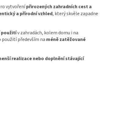
pro vytvoření
přirozených zahradních cest a
ntický a přírodní vzhled
, který skvěle zapadne
 použití
v zahradách, kolem domu i na
o použití především na
méně zatěžované
menší realizace nebo doplnění stávající