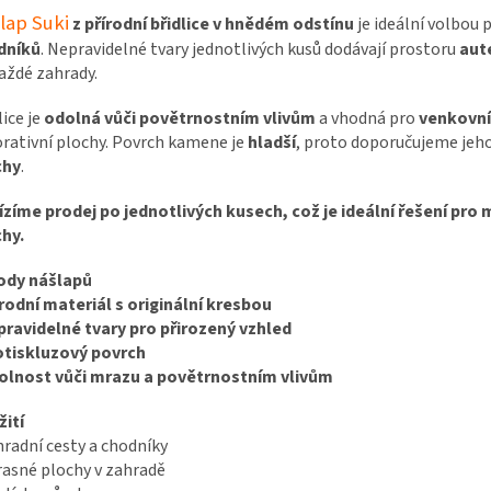
lap Suki
z přírodní břidlice v hnědém odstínu
je ideální volbou 
dníků
. Nepravidelné tvary jednotlivých kusů dodávají prostoru
aute
aždé zahrady.
lice je
odolná vůči povětrnostním vlivům
a vhodná pro
venkovní
rativní plochy. Povrch kamene je
hladší
, proto doporučujeme jeh
chy
.
zíme prodej po jednotlivých kusech, což je ideální řešení pro 
hy.
ody nášlapů
írodní materiál s originální kresbou
pravidelné tvary pro přirozený vzhled
otiskluzový povrch
olnost vůči mrazu a povětrnostním vlivům
ití
hradní cesty a chodníky
rasné plochy v zahradě