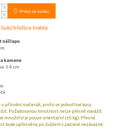
Přidat do košíku
 Suki/břidlice hnědá
t nášlapu
cm
ka kamene
a: 3-6 cm
no
etě
 o přírodní materiál, proto se jednotlivé kusy
išit. Požadovanou hmotnost nelze přesně navážit
é množství je pouze orientační (±5 kg). Přesná
t bude upřesněna po zvážení v zaslané nezávazné