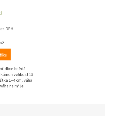
i
bez DPH
 m2
šíku
břidlice hnědá
kámen velikost 15-
ušťka 1–4 cm, váha
 Váha na m² je
i spáře 3–6 cm • Pro
–4 cm...