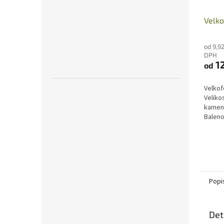
Velko
od 9,9
DPH
12
od
Velkof
Veliko
kamene
Baleno
Jedná 
proto s
Popi
Det