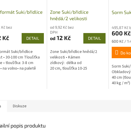
formát Suki/břidlice
Zone Suki/břidlice
Sorm Suk
hnědá/2 velikosti
2 Kč bez
od 9,92 Kč bez
495,87 Kč 
600 Kč
DPH
 Kč
12 Kč
od
DETAIL
DETAIL
Měrná
600 Kč / 1
cena:
ormát Suki/břidlice
Zone Suki/břidlice hnědá/2
Do ko
st • 30-100 cm Tloušťka
velikosti • Kámen
 • tloušťka: 3-8 cm
zídkový: délka od
Sorm Suki/
• na volno• na paletě
20 cm, tloušťka 10-25
Obkladový 
se o přírodní materiál,
cm• Kámen zídkový: délka od...
40 cm (tlo
e...
40 kg / m²)
počítána př
šíři spáry 2
s
Diskuze
ailní popis produktu