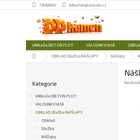
Přejít
736406003
ddkamen@seznam.cz
na
obsah
UNIkoše/BETON PLOT
VALOUNKY/drtě
OBKLA
Domů
OBKLAD/dlažba/NÁŠLAPY
Nášlapy
N
P
Nášl
o
Přeskočit
s
Průměr
Neohod
Kategorie
kategorie
t
hodnoce
r
produkt
UNIkoše/BETON PLOT
a
je
VALOUNKY/drtě
0,0
n
z
OBKLAD/dlažba/NÁŠLAPY
n
5
í
Obklad
hvězdič
p
Dlažba
a
Nášlapy