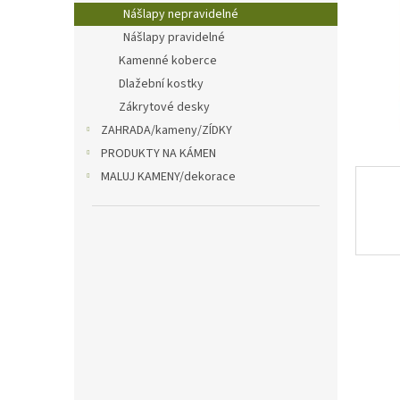
n
Nášlapy nepravidelné
e
Nášlapy pravidelné
l
Kamenné koberce
Dlažební kostky
Zákrytové desky
ZAHRADA/kameny/ZÍDKY
PRODUKTY NA KÁMEN
MALUJ KAMENY/dekorace