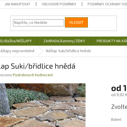
JAK NAKUPOVAT
OBCHODNÍ PODMÍNKY
PODMÍNKY OCHRANY OS
HLEDAT
D/dlažba/NÁŠLAPY
ZAHRADA/kameny/ZÍDKY
PRODUKTY NA KÁ
ášlapy nepravidelné
Nášlap Suki/břidlice hnědá
ap Suki/břidlice hnědá
né
noceno
Podrobnosti hodnocení
ní
od
1
u
od
9,92 
Měrná
Zvolt
cena:
ek.
Balení