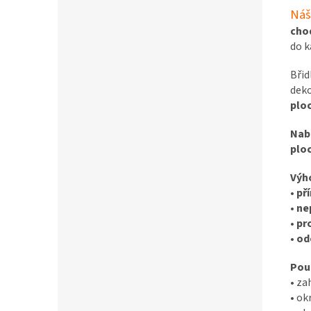
Náš
cho
do k
Břid
deko
plo
Nabí
ploc
Výh
•
př
•
ne
•
pr
•
od
Použ
• za
• ok