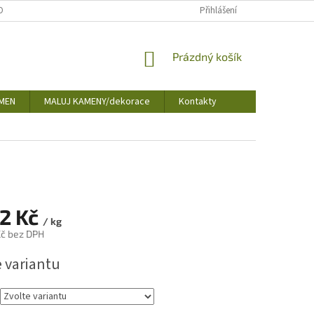
OBNÍCH ÚDAJŮ
Přihlášení
NÁKUPNÍ
Prázdný košík
KOŠÍK
MEN
MALUJ KAMENY/dekorace
Kontakty
2 Kč
/ kg
Kč
bez DPH
e variantu