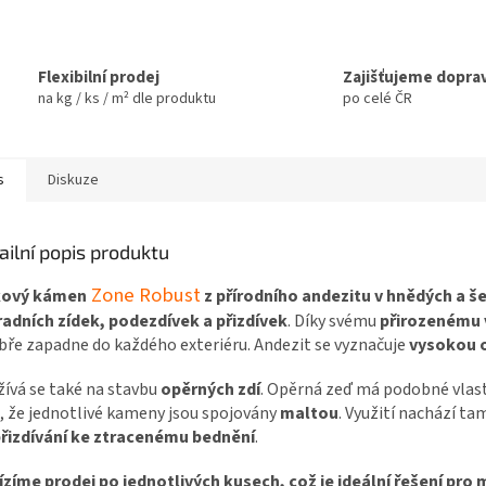
Flexibilní prodej
Zajišťujeme dopra
na kg / ks / m² dle produktu
po celé ČR
s
Diskuze
ailní popis produktu
Zone Robust
kový kámen
z přírodního andezitu v hnědých a š
adních zídek, podezdívek a přizdívek
. Díky svému
přirozenému v
bře zapadne do každého exteriéru. Andezit se vyznačuje
vysokou o
ívá se také na stavbu
opěrných zdí
. Opěrná zeď má podobné vlas
 že jednotlivé kameny jsou spojovány
maltou
. Využití nachází ta
řizdívání ke ztracenému bednění
.
zíme prodej po jednotlivých kusech, což je ideální řešení pro 