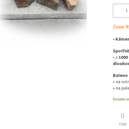
Zone R
•
Kámen
Spotře
• z
1000
dlouhou
Baleno
•
na vol
•
na pal
Detailní 
TISK