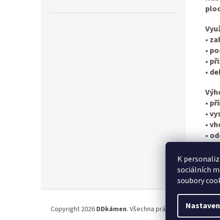
ploc
Využ
•
za
•
po
•
př
•
de
Výh
•
pří
•
vy
•
vh
•
od
Poku
K personaliz
sociálních m
soubory cook
Z
á
Nastaven
Copyright 2026
DDkámen
. Všechna práva vyhrazena.
Upra
p