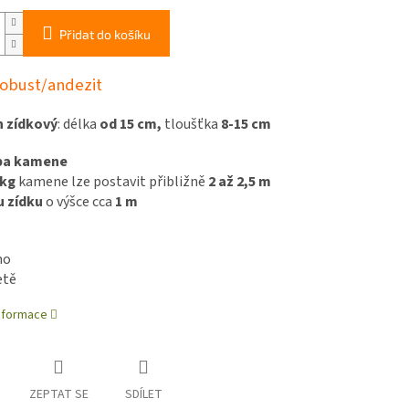
Přidat do košíku
obust/andezit
 zídkový
: délka
od 15 cm,
tloušťka
8-15 cm
ba kamene
 kg
kamene lze postavit přibližně
2 až 2,5 m
 zídku
o výšce cca
1 m
no
etě
informace
ZEPTAT SE
SDÍLET