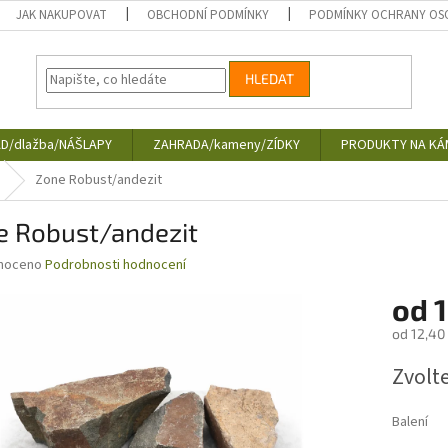
JAK NAKUPOVAT
OBCHODNÍ PODMÍNKY
PODMÍNKY OCHRANY OS
HLEDAT
D/dlažba/NÁŠLAPY
ZAHRADA/kameny/ZÍDKY
PRODUKTY NA KÁ
Zone Robust/andezit
e Robust/andezit
né
noceno
Podrobnosti hodnocení
ní
od
1
u
od
12,40
Měrná
Zvolt
cena:
ek.
Balení