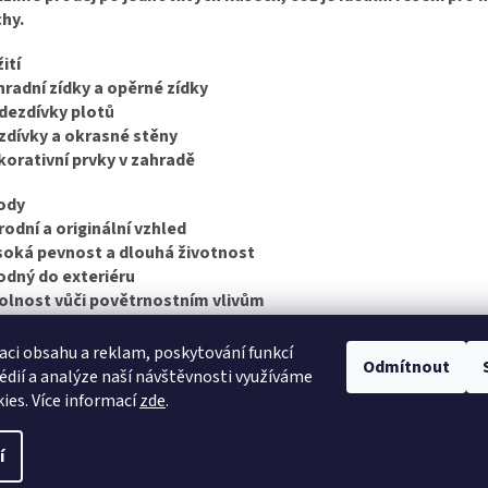
hy.
ití
hradní zídky a opěrné zídky
dezdívky plotů
izdívky a okrasné stěny
korativní prvky v zahradě
ody
rodní a originální vzhled
soká pevnost a dlouhá životnost
odný do exteriéru
olnost vůči povětrnostním vlivům
d si nejste jistí výběrem nebo potřebným množstvím, r
ádi vám 
aci obsahu a reklam, poskytování funkcí
Odmítnout
édií a analýze naší návštěvnosti využíváme
ies. Více informací
zde
.
í
vit nastavení cookies