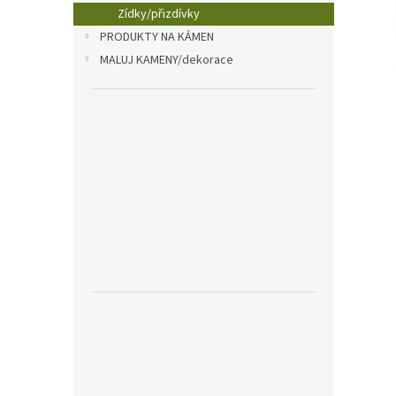
n
Zídky/přizdívky
e
PRODUKTY NA KÁMEN
l
MALUJ KAMENY/dekorace