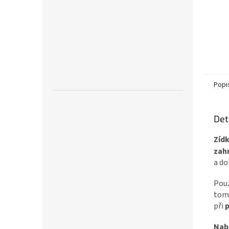
Popi
Det
Zíd
zahr
a do
Použ
tom,
při
p
Nabí