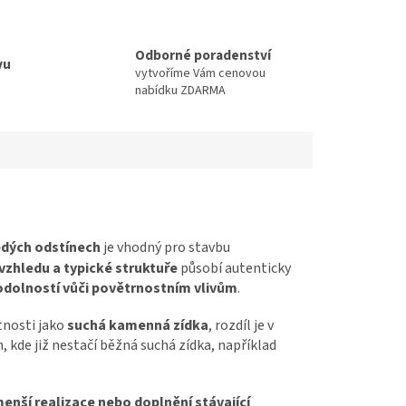
Odborné poradenství
vu
vytvoříme Vám cenovou
nabídku ZDARMA
edých odstínech
je vhodný pro stavbu
zhledu a typické struktuře
působí autenticky
dolností vůči povětrnostním vlivům
.
tnosti jako
suchá kamenná zídka
, rozdíl je v
m, kde již nestačí běžná suchá zídka, například
menší realizace nebo doplnění stávající