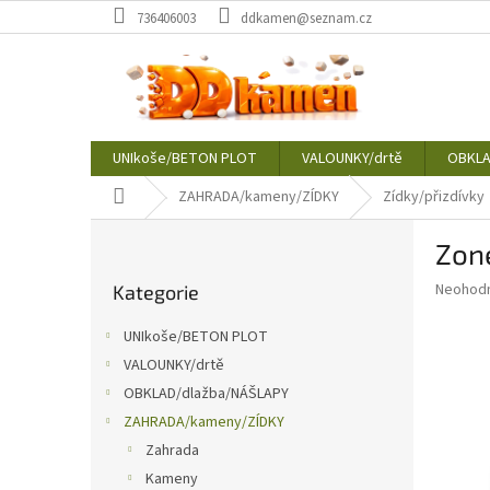
Přejít
736406003
ddkamen@seznam.cz
na
obsah
UNIkoše/BETON PLOT
VALOUNKY/drtě
OBKLA
Domů
ZAHRADA/kameny/ZÍDKY
Zídky/přizdívky
P
Zon
o
Přeskočit
s
Průměr
Neohod
Kategorie
kategorie
t
hodnoce
r
produkt
UNIkoše/BETON PLOT
a
je
VALOUNKY/drtě
0,0
n
z
OBKLAD/dlažba/NÁŠLAPY
n
5
í
ZAHRADA/kameny/ZÍDKY
hvězdič
p
Zahrada
a
Kameny