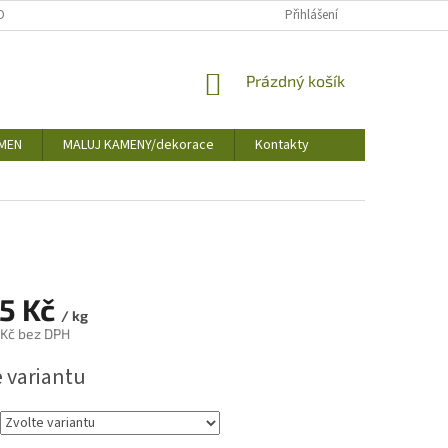
OBNÍCH ÚDAJŮ
Přihlášení
NÁKUPNÍ
Prázdný košík
KOŠÍK
MEN
MALUJ KAMENY/dekorace
Kontakty
5 Kč
/ kg
 Kč
bez DPH
e variantu