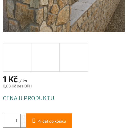
1 Kč
/ ks
0,83 Kč bez DPH
Měrná
CENA U PRODUKTU
cena:
Přidat do košíku