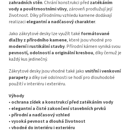
zahradních stěn
. Chrání konstrukci před
zatékáním
vody a povětrnostními vlivy
, zároveň prodlužují její
životnost. Díky přírodnímu vzhledu kamene dodávají
realizaci
elegantní a nadčasový charakter
.
Jako zákrytové desky lze využít také
formátované
dlažby z přírodního kamene
, které jsou vhodné pro
moderní i rustikální stavby
. Přírodní kámen vyniká svou
pevností, odolností a originální kresbou
, díky čemuž je
každý kus jedinečný.
Zákrytové desky jsou vhodné také jako
vnitřní i venkovní
parapety
a díky své odolnosti se hodí pro dlouhodobé
použití v interiéru i exteriéru.
Výhody
•
ochrana zídek a konstrukcí před zatékáním vody
•
elegantní a čisté zakončení stavebních prvků
•
přírodní a nadčasový vzhled
•
vysoká pevnost a dlouhá životnost
•
vhodné do interiéru i exteriéru