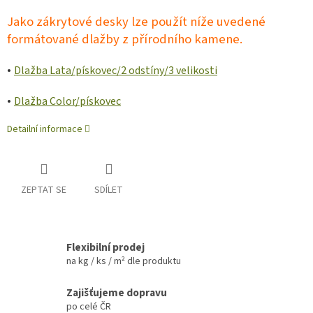
Jako zákrytové desky
lze použít n
íže uvedené
formátované dlažby z přírodního kamene.
•
Dlažba Lata/pískovec/2 odstíny/3 velikosti
•
Dlažba Color/pískovec
Detailní informace
ZEPTAT SE
SDÍLET
Flexibilní prodej
na kg / ks / m² dle produktu
Zajišťujeme dopravu
po celé ČR