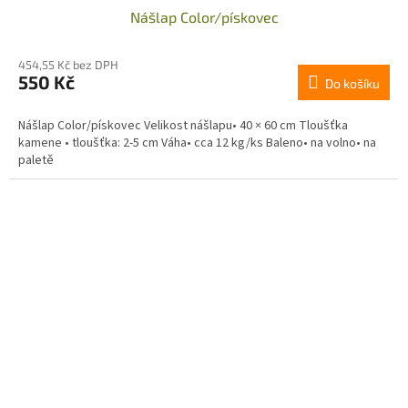
Nášlap Color/pískovec
454,55 Kč bez DPH
550 Kč
Do košíku
Nášlap Color/pískovec Velikost nášlapu• 40 × 60 cm Tloušťka
kamene • tloušťka: 2-5 cm Váha• cca 12 kg/ks Baleno• na volno• na
paletě