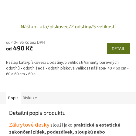
Nášlap Lata/pískovec/2 odstíny/5 velikostí
od 404,96 Kč bez DPH
490 Kč
od
DETAIL
Nášlap Lata/pískovec/2 odstíny/5 velikostí Varianty barevných
odstínů • odstín šedá • odstín písková Velikost nášlapu• 40 × 60 cm •
60 × 60 cm • 60 ×...
Popis
Diskuze
Detailní popis produktu
Zákrytové desky
slouží jako
praktické a estetické
zakončení zídek, podezdívek, sloupků nebo