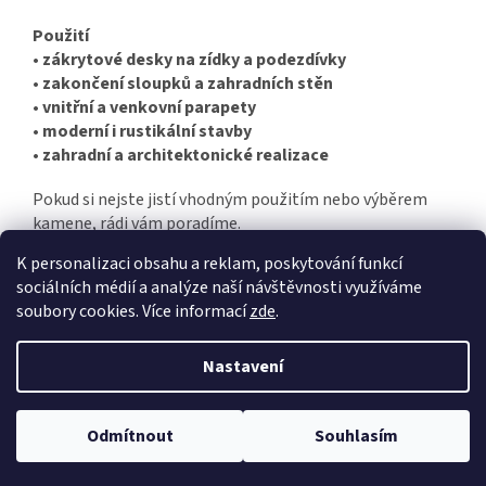
Použití
•
zákrytové desky na zídky a podezdívky
•
zakončení sloupků a zahradních stěn
•
vnitřní a venkovní parapety
•
moderní i rustikální stavby
•
zahradní a architektonické realizace
Pokud si nejste jistí vhodným použitím nebo výběrem
kamene, rádi vám poradíme.
K personalizaci obsahu a reklam, poskytování funkcí
sociálních médií a analýze naší návštěvnosti využíváme
Z
soubory cookies. Více informací
zde
.
á
Vytvořil Shoptet
p
Nastavení
a
t
Copyright 2026
DDkámen
. Všechna práva vyhrazena.
Upravit
í
Odmítnout
Souhlasím
nastavení cookies