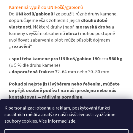
Kamenná výplň do UNIkošů/gabionů
Do
UNIkošů/gabionů
lze použít různé druhy kamene,
doporučujeme však zohlednit jejich
dlouhodobé
vlastnosti
. Některé druhy (např.
moravská droba
a
kameny s vyšším obsahem
železa
) mohou postupně
uvolňovat zabarvení a plot může působit dojmem
„rezavění“
.
•
spotřeba kamene pro UNIkoš/gabion 190:
cca
560 kg
(± 5 % dle druhu kamene)
•
doporučená frakce:
32–64 mm nebo 30–80 mm
Pokud si nejste jistí výběrem nebo řešením, můžete
se přijít osobně podívat na naši prodejnu nebo nás
kontaktovat — rádi vám poradíme.
K personalizaci obsahu a reklam, poskytování funkcí
sociálních médií a analýze naší návštěvnosti využíváme
Z
soubory cookies. Více informací
zde
.
á
Vytvořil Shoptet