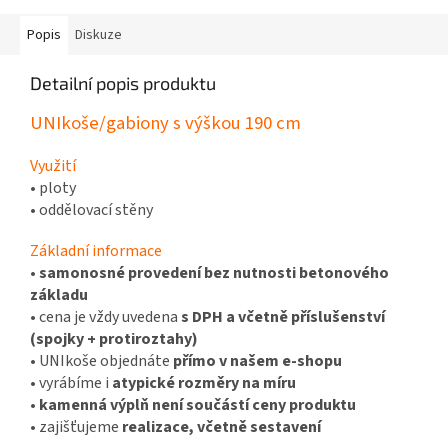
Popis
Diskuze
Detailní popis produktu
UNIkoše/gabiony s výškou 190 cm
Využití
• ploty
• o
ddělovací stěny
Základní informace
•
samonosné provedení bez nutnosti betonového
základu
• cena je vždy uvedena
s DPH a včetně příslušenství
(spojky + protiroztahy)
• UNIkoše objednáte
přímo v našem e-shopu
• vyrábíme i
atypické rozměry na míru
•
kamenná výplň není součástí ceny produktu
• zajišťujeme
realizace, včetně sestavení