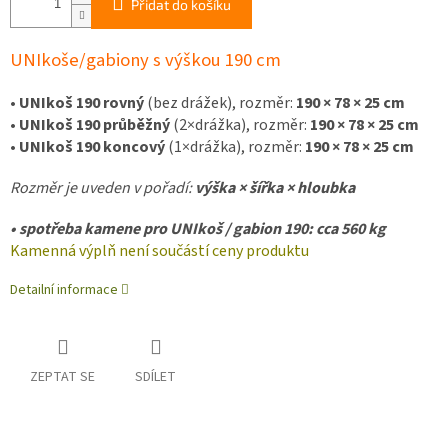
Přidat do košíku
UNIkoše/gab
iony s výškou 190 cm
•
UNIkoš 190 rovný
(bez drážek), rozměr:
190 × 78 × 25 cm
•
UNIkoš 190 průběžný
(2×drážka), rozměr:
190 × 78 × 25 cm
•
UNIkoš 190 koncový
(1×drážka), rozměr:
190 × 78 × 25 cm
Rozměr je uveden v pořadí:
výška × šířka × hloubka
• spotřeba kamene pro UNIkoš / gabion 190: cca 560 kg
Kamenná výplň není součástí ceny produktu
Detailní informace
ZEPTAT SE
SDÍLET