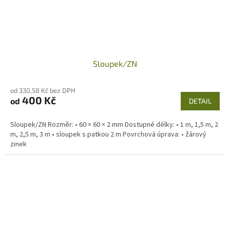
Sloupek/ZN
od 330,58 Kč bez DPH
400 Kč
od
DETAIL
Sloupek/ZN Rozměr: • 60 × 60 × 2 mm Dostupné délky: • 1 m, 1,5 m, 2
m, 2,5 m, 3 m • sloupek s patkou 2 m Povrchová úprava: • žárový
zinek