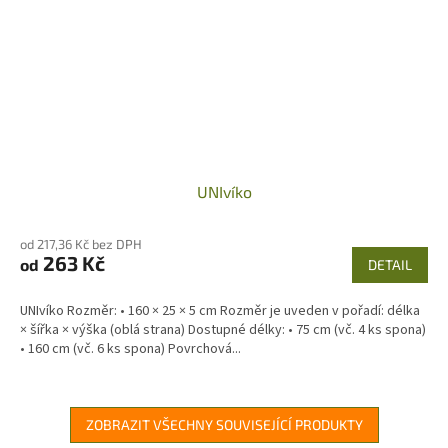
UNIvíko
od 217,36 Kč bez DPH
263 Kč
od
DETAIL
UNIvíko Rozměr: • 160 × 25 × 5 cm Rozměr je uveden v pořadí: délka
× šířka × výška (oblá strana) Dostupné délky: • 75 cm (vč. 4 ks spona)
• 160 cm (vč. 6 ks spona) Povrchová...
ZOBRAZIT VŠECHNY SOUVISEJÍCÍ PRODUKTY