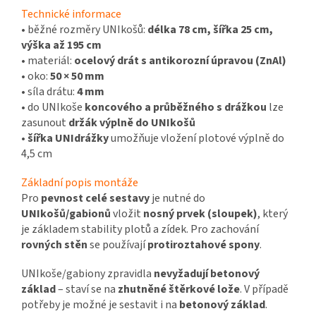
Technické informace
• běžné rozměry UNIkošů:
délka 78 cm, šířka 25 cm,
výška až 195 cm
• materiál:
ocelový drát s antikorozní úpravou (ZnAl)
• oko:
50 × 50 mm
• síla drátu:
4 mm
• do UNIkoše
koncového a průběžného s drážkou
lze
zasunout
držák výplně do UNIkošů
•
šířka UNIdrážky
umožňuje vložení plotové výplně do
4,5 cm
Základní popis montáže
Pro
pevnost celé sestavy
je nutné do
UNIkošů/gabionů
vložit
nosný prvek (sloupek)
, který
je základem stability plotů a zídek. Pro zachování
rovných stěn
se používají
protiroztahové spony
.
UNIkoše/gabiony zpravidla
nevyžadují betonový
základ
– staví se na
zhutněné štěrkové lože
. V případě
potřeby je možné je sestavit i na
betonový základ
.