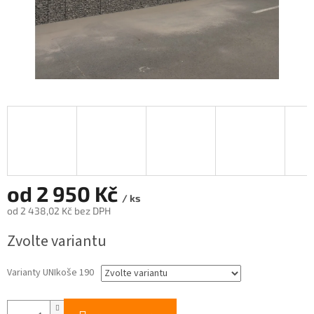
od
2 950 Kč
/ ks
od
2 438,02 Kč
bez DPH
Měrná
Zvolte variantu
cena:
Varianty UNIkoše 190