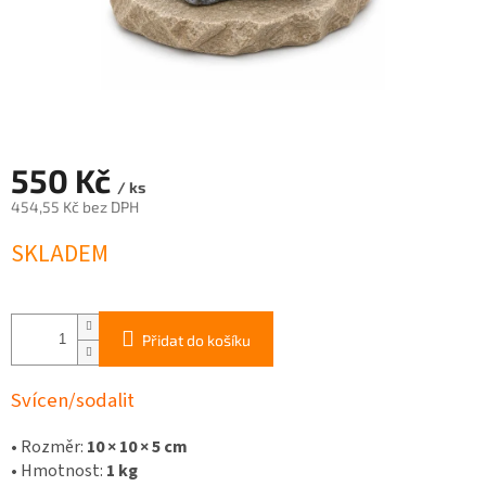
550 Kč
/ ks
454,55 Kč bez DPH
Měrná
SKLADEM
cena:
Přidat do košíku
Svícen/sodalit
•
Rozměr:
10 × 10 × 5 cm
•
Hmotnost:
1 kg