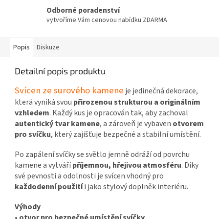
Odborné poradenství
vytvoříme Vám cenovou nabídku ZDARMA
Popis
Diskuze
Detailní popis produktu
Svícen ze surového kamene
je jedinečná dekorace,
která vyniká svou
přirozenou strukturou a originálním
vzhledem
. Každý kus je opracován tak, aby zachoval
autentický tvar kamene
, a zároveň je vybaven
otvorem
pro svíčku
, který zajišťuje bezpečné a stabilní umístění.
Po zapálení svíčky se světlo jemně odráží od povrchu
kamene a vytváří
příjemnou, hřejivou atmosféru
. Díky
své pevnosti a odolnosti je svícen vhodný pro
každodenní použití
i jako stylový doplněk interiéru.
Výhody
•
otvor pro bezpečné umístění svíčky