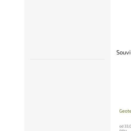
Souvi
Geote
od 33,