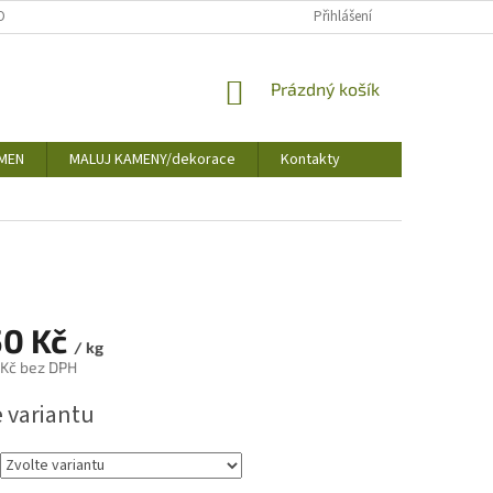
OBNÍCH ÚDAJŮ
Přihlášení
NÁKUPNÍ
Prázdný košík
KOŠÍK
MEN
MALUJ KAMENY/dekorace
Kontakty
50 Kč
/ kg
 Kč
bez DPH
e variantu