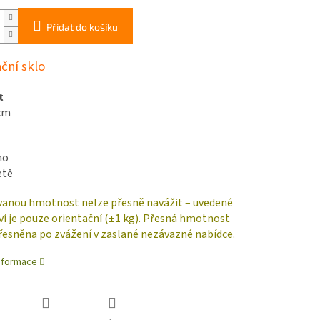
Přidat do košíku
ční sklo
t
cm
no
etě
anou hmotnost nelze přesně navážit – uvedené
í je pouze orientační (±1 kg). Přesná hmotnost
řesněna po zvážení v zaslané nezávazné nabídce.
informace