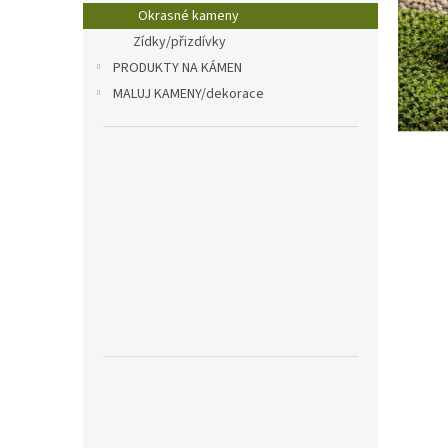
n
Okrasné kameny
e
Zídky/přizdívky
l
PRODUKTY NA KÁMEN
MALUJ KAMENY/dekorace