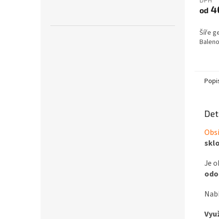
DPH
4
od
Šíře g
Baleno
Popi
Det
Obs
skl
Je o
odo
Nabí
Využ