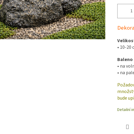
Dekora
Velikos
•
10-20 
Baleno
•
na vol
•
na pal
Požadov
množstv
bude up
Detailní 