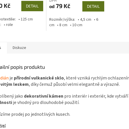
DPH
0 Kč
79 Kč
od
DETAIL
DETAIL
eotextilie: • 125 cm
Rozměr/výška: • 4,5 cm • 6
: • role
cm • 8 cm • 10 cm
s
Diskuze
ailní popis produktu
idián
je
přírodní vulkanické sklo
, které vzniká rychlým ochlazením
ovitým leskem
, díky čemuž působí velmi elegantně a výrazně.
blíbený jako
dekorativní kámen
pro interiér i exteriér, kde vytvá
lnosti
je vhodný pro dlouhodobé použití.
zíme prodej po jednotlivých kusech.
ití