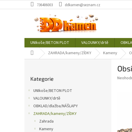
Přejít
736406003
ddkamen@seznam.cz
na
obsah
UNIkoše/BETON PLOT
VALOUNKY/drtě
OBKLA
Domů
ZAHRADA/kameny/ZÍDKY
Kameny
O
P
Obs
o
Přeskočit
s
Průměr
Neohod
Kategorie
kategorie
t
hodnoce
r
produkt
UNIkoše/BETON PLOT
a
je
VALOUNKY/drtě
0,0
n
z
OBKLAD/dlažba/NÁŠLAPY
n
5
í
ZAHRADA/kameny/ZÍDKY
hvězdič
p
Zahrada
a
Kameny