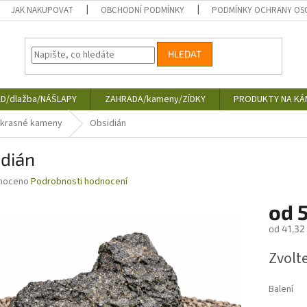
JAK NAKUPOVAT
OBCHODNÍ PODMÍNKY
PODMÍNKY OCHRANY OS
HLEDAT
D/dlažba/NÁŠLAPY
ZAHRADA/kameny/ZÍDKY
PRODUKTY NA KÁ
krasné kameny
Obsidián
idián
né
noceno
Podrobnosti hodnocení
ní
od
u
od
41,32
Měrná
Zvolt
cena:
ek.
Balení