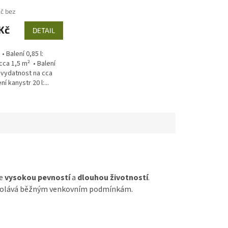
Kč bez
Kč
DETAIL
• Balení 0,85 l:
ca 1,5 m² • Balení
: vydatnost na cca
í kanystr 20 l:...
je
vysokou pevností
a
dlouhou životností
.
e odolává běžným venkovním podmínkám.