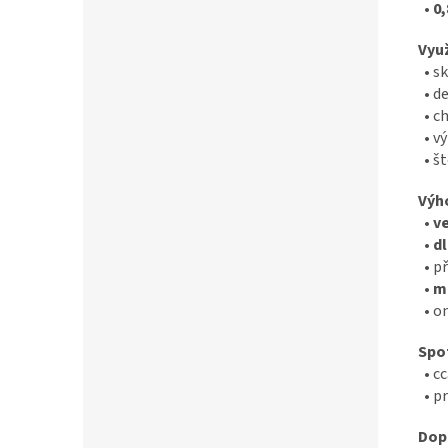
•
0,
Využ
• sk
• de
• ch
• vý
• št
Výh
•
v
•
d
• př
•
m
• om
Spo
• c
• pr
Dop