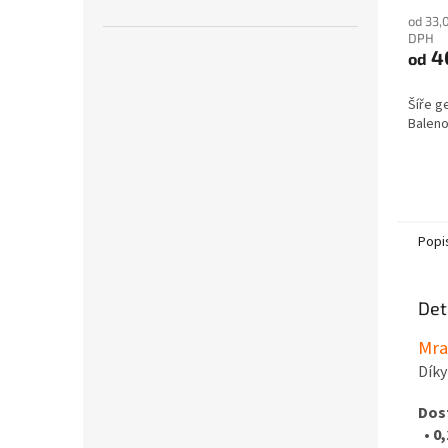
od 33,
DPH
4
od
Šíře g
Baleno
Popi
Det
Mra
Díky
Dos
•
0,