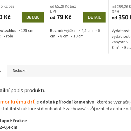
06 Kč bez
od 65,29 Kč bez
od 289,26 
DPH
DPH
0 Kč
79 Kč
350 
od
od
DETAIL
DETAIL
eotextilie: • 125 cm
Rozměr/výška: • 4,5 cm • 6
Vydatnost: 
: • role
cm • 8 cm • 10 cm
vydatnost c
kanystr 5 l
8 m² • Balen
s
Diskuze
ailní popis produktu
mor kréma drť
je
odolné přírodní kamenivo
, které se vyznaču
 stabilní struktuře si dlouhodobě zachovává svůj vzhled a dobř
tupné frakce
2–0,4 cm