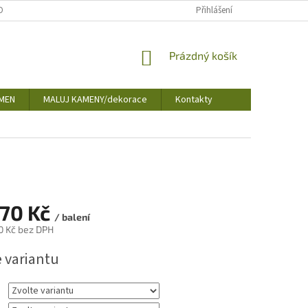
OBNÍCH ÚDAJŮ
Přihlášení
NÁKUPNÍ
Prázdný košík
KOŠÍK
MEN
MALUJ KAMENY/dekorace
Kontakty
70 Kč
/ balení
0 Kč
bez DPH
e variantu