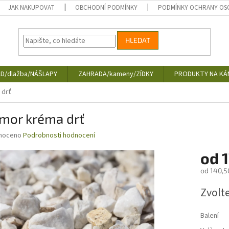
JAK NAKUPOVAT
OBCHODNÍ PODMÍNKY
PODMÍNKY OCHRANY OS
HLEDAT
D/dlažba/NÁŠLAPY
ZAHRADA/kameny/ZÍDKY
PRODUKTY NA KÁ
 drť
mor kréma drť
né
noceno
Podrobnosti hodnocení
ní
od
1
u
od
140,5
Měrná
Zvolt
cena:
ek.
Balení