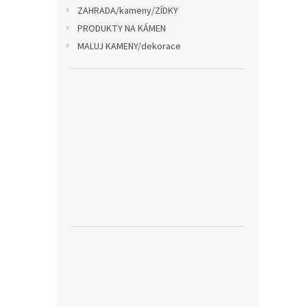
n
ZAHRADA/kameny/ZÍDKY
e
PRODUKTY NA KÁMEN
l
MALUJ KAMENY/dekorace