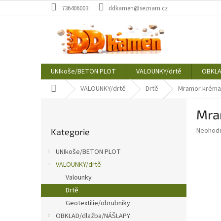
Přejít
736406003
ddkamen@seznam.cz
na
obsah
UNIkoše/BETON PLOT
VALOUNKY/drtě
OBKLA
Domů
VALOUNKY/drtě
Drtě
Mramor kréma
P
Mra
o
Přeskočit
s
Průměr
Neohod
Kategorie
kategorie
t
hodnoce
r
produkt
UNIkoše/BETON PLOT
a
je
VALOUNKY/drtě
0,0
n
z
Valounky
n
5
í
Drtě
hvězdič
p
Geotextilie/obrubníky
a
OBKLAD/dlažba/NÁŠLAPY