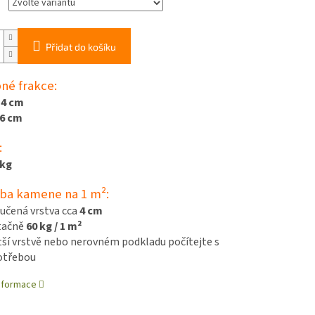
Přidat do košíku
né frakce:
,4 cm
,6 cm
:
 kg
ba kamene na 1 m²:
učená vrstva cca
4 cm
tačně
60 kg / 1 m²
tší vrstvě nebo nerovném podkladu počítejte s
potřebou
informace