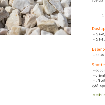
Velikost
Dostup
•
0,2–0
•
0,8-1
Baleno
• po
20
Spotře
• dopor
• orien
• při vě
vyšší s
Detailní 