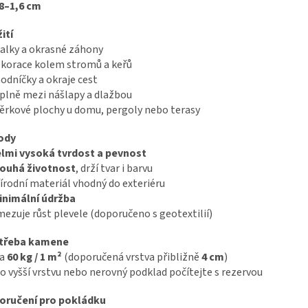
8–1,6 cm
ití
alky a okrasné záhony
korace kolem stromů a keřů
odníčky a okraje cest
plně mezi nášlapy a dlažbou
ěrkové plochy u domu, pergoly nebo terasy
ody
elmi vysoká tvrdost a pevnost
louhá životnost
, drží tvar i barvu
írodní materiál vhodný do exteriéru
inimální údržba
ezuje růst plevele (doporučeno s geotextilií)
třeba kamene
ca
60 kg / 1 m²
(doporučená vrstva přibližně
4 cm
)
o vyšší vrstvu nebo nerovný podklad počítejte s rezervou
oručení pro pokládku