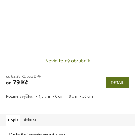
Neviditelný obrubník
od 65,29 Kč bez DPH
79 Kč
od
DETAIL
Rozměr/výška: • 4,5 cm • 6 cm • 8 cm • 10 cm
Popis
Diskuze
Detailní popis produktu