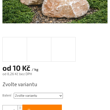
od
10 Kč
/ kg
od
8,26 Kč
bez DPH
Měrná
Zvolte variantu
cena:
Balení