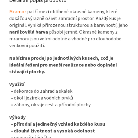
Mramor
patří mezi oblíbené okrasné kameny, které
dokážou výrazně oživit zahradní prostor. Každý kus je
originál.
Vyniká přirozenou strukturou a barevností, jeho
narůžovělá barva
působí jemně
. Okrasné kameny z
mramoru jsou velmi odolné a vhodné pro dlouhodobé
venkovní použití.
Nabízíme prodej po jednotlivých kusech, což je
ideální řešení pro menší realizace nebo doplnění
stávající plochy.
Využití
• dekorace do zahrad a skalek
• okolí jezírek a vodních prvků
• záhony, okraje cest a přírodní plochy
Výhody
•
přírodní a jedinečný vzhled každého kusu
•
dlouhá životnost a vysoká odolnost
• minimální údržba