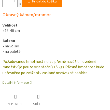
Přidat do košíku
Okrasný kámen/mramor
Velikost
•
15-40 cm
Baleno
•
na volno
•
na paletě
Požadovanou hmotnost nelze přesně navážit – uvedené
množství je pouze orientační (±5 kg). Přesná hmotnost bude
upřesněna po zvážení v zaslané nezávazné nabídce.
Detailní informace
ZEPTAT SE
SDÍLET