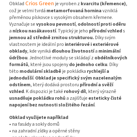
Crios Green
Obklad
je vyroben z
kvarcitu (křemence)
,
což je velmi tvrdá
metamorfovaná hornina
vzniklá
přeměnou pískovce s vysokým obsahem křemene.
Vyznačuje se
vysokou pevností
,
odolností proti oděru
a
nízkou nasákavostí
. Typický je jeho
přírodní vzhled
s
jemnou až středně zrnitou strukturou.
Díky svým
vlastnostem je ideální pro
interiérové i exteriérové
obklady
, kde vyniká
dlouhou životností
a
minimální
údržbou
. Jednotlivé moduly se skládají z
obdélníkových
formátů
, které jsou spojeny
do jednoho celku
. Díky
této
modulární skladbě
je pokládka
rychlejší a
jednodušší
.
Obklad je specifický svým nazelenalým
odstínem
, který dodává prostoru
přírodní a svěží
vzhled
. K dispozici je také
rohový díl
, který výrazně
usnadňuje pokládku rohů
a zajišťuje
esteticky čisté
napojení bez nutnosti složitého řezání
.
Obklad využijete například
•
na fasády a sokly domů
•
na zahradní zídky a opěrné stěny