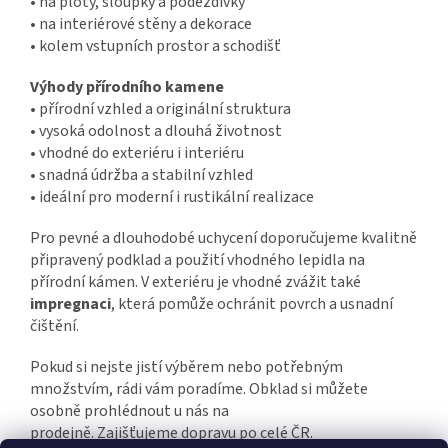
•
na ploty, sloupky a podezdívky
•
na interiérové stěny a dekorace
•
kolem vstupních prostor a schodišť
Výhody přírodního kamene
•
přírodní vzhled a originální struktura
•
vysoká odolnost a dlouhá životnost
•
vhodné do exteriéru i interiéru
•
snadná údržba a stabilní vzhled
•
ideální pro moderní i rustikální realizace
Pro pevné a dlouhodobé uchycení doporučujeme kvalitně
připravený podklad a použití vhodného lepidla na
přírodní kámen. V exteriéru je vhodné zvážit také
impregnaci
, která pomůže ochránit povrch a usnadní
čištění.
Pokud si nejste jistí výběrem nebo potřebným
množstvím, rádi vám poradíme. Obklad si můžete
osobně prohlédnout u nás na
prodejně. Zajišťujeme dopravu po celé ČR.