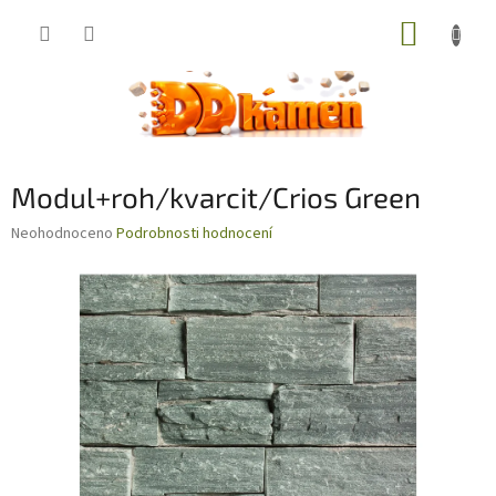
Přejít
NÁKUP
na
obsah
KOŠÍK
Modul+roh/kvarcit/Crios Green
Průměrné
Neohodnoceno
Podrobnosti hodnocení
hodnocení
produktu
je
0,0
z
5
hvězdiček.