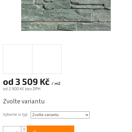
od
3 509 Kč
/ m2
od
2 900 Kč
bez DPH
Měrná
Zvolte variantu
cena:
Vyberte si typ