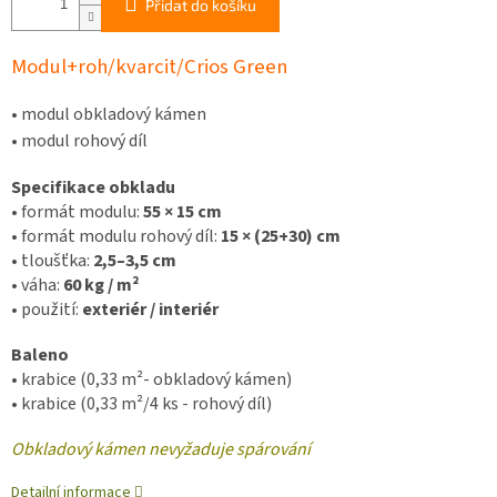
Přidat do košíku
Modul+roh/kvarcit/Crios Green
•
modul obkladový kámen
•
modul rohový díl
Specifikace obkladu
•
formát modulu:
55 × 15 cm
•
formát modulu rohový díl:
15 × (25+30) cm
•
tloušťka:
2,5–3,5 cm
•
váha:
60 kg / m²
•
použití:
exteriér / interiér
Baleno
•
krabice (0,33 m²- obkladový kámen)
•
krabice (0,33 m²/4 ks - rohový díl)
Obkladový kámen nevyžaduje spárování
Detailní informace