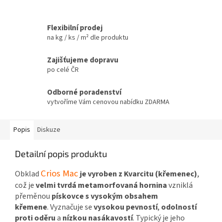
Flexibilní prodej
na kg / ks / m² dle produktu
Zajišťujeme dopravu
po celé ČR
Odborné poradenství
vytvoříme Vám cenovou nabídku ZDARMA
Popis
Diskuze
Detailní popis produktu
Crios Mac
Obklad
je vyroben z Kvarcitu (křemenec)
,
což je
velmi tvrdá metamorfovaná hornina
vzniklá
přeměnou
pískovce s vysokým obsahem
křemene
.
Vyznačuje se
vysokou pevností
,
odolností
proti oděru
a
nízkou nasákavostí
. Typický je jeho