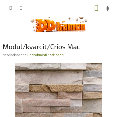
Přejít
NÁKUP
na
obsah
KOŠÍK
Modul/kvarcit/Crios Mac
Průměrné
Neohodnoceno
Podrobnosti hodnocení
hodnocení
produktu
je
0,0
z
5
hvězdiček.