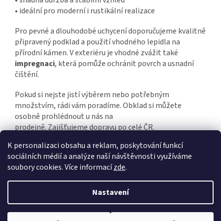
•
snadná údržba a stabilní vzhled
•
ideální pro moderní i rustikální realizace
Pro pevné a dlouhodobé uchycení doporučujeme kvalitně
připravený podklad a použití vhodného lepidla na
přírodní kámen. V exteriéru je vhodné zvážit také
impregnaci
, která pomůže ochránit povrch a usnadní
čištění.
Pokud si nejste jistí výběrem nebo potřebným
množstvím, rádi vám poradíme. Obklad si můžete
osobně prohlédnout u nás na
prodejně. Zajišťujeme dopravu po celé ČR.
K personalizaci obsahu a reklam, poskytování funkcí
sociálních médií a analýze naší návštěvnosti využíváme
Z
soubory cookies. Více informací
zde
.
á
Vytvořil Shoptet
p
Nastavení
a
t
Copyright 2026
DDkámen
. Všechna práva vyhrazena.
Upravit
í