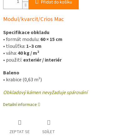
Přidat do košíku
Modul/kvarcit/Crios Mac
Specifikace obkladu
• formát modulu:
60 × 15 cm
• tloušťka:
1–3 cm
• váha:
40 kg / m²
• použití:
exteriér / interiér
Baleno
•
krabice (0,63 m²)
Obkladový kámen nevyžaduje spárování
Detailní informace
ZEPTAT SE
SDÍLET