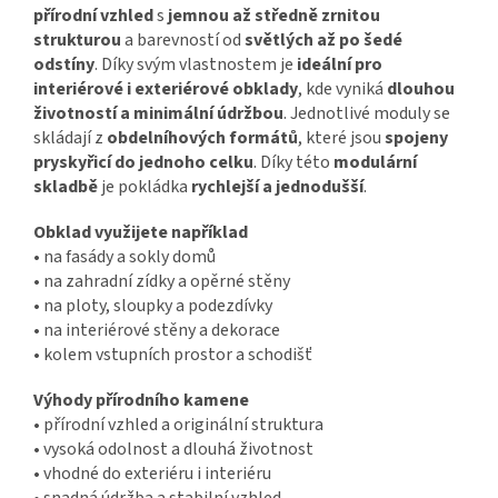
přírodní vzhled
s
jemnou až středně zrnitou
strukturou
a barevností od
světlých až po šedé
odstíny
.
Díky svým vlastnostem je
ideální pro
interiérové i exteriérové obklady
, kde vyniká
dlouhou
životností a minimální údržbou
.
Jednotlivé moduly se
skládají z
obdelníhových formátů
, které jsou
spojeny
pryskyřicí do jednoho celku
. Díky této
modulární
skladbě
je pokládka
rychlejší a jednodušší
.
Obklad využijete například
•
na fasády a sokly domů
•
na zahradní zídky a opěrné stěny
•
na ploty, sloupky a podezdívky
•
na interiérové stěny a dekorace
•
kolem vstupních prostor a schodišť
Výhody přírodního kamene
•
přírodní vzhled a originální struktura
•
vysoká odolnost a dlouhá životnost
•
vhodné do exteriéru i interiéru