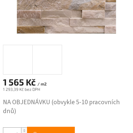
1 565 Kč
/ m2
1 293,39 Kč bez DPH
Měrná
NA OBJEDNÁVKU (obvykle 5-10 pracovních
cena:
dnů)