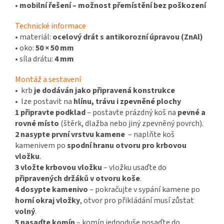
•
mobilní řešení – možnost přemístění bez poškození
Technické informace
• materiál:
ocelový drát s antikorozní úpravou (ZnAl)
• oko:
50 × 50 mm
• síla drátu:
4 mm
Montáž a sestavení
• krb
je dodáván jako připravená konstrukce
• lze postavit na
hlínu, trávu i zpevněné plochy
1 p
řipravte podklad
– postavte prázdný koš na
pevné a
rovné místo
(štěrk, dlažba nebo jiný zpevněný povrch).
2 n
asypte první vrstvu kamene
– naplňte koš
kamenivem po
spodní hranu otvoru pro krbovou
vložku
.
3 v
ložte krbovou vložku
– vložku usaďte do
připravených držáků v otvoru koše
.
4 d
osypte kamenivo
– pokračujte v sypání kamene po
horní okraj vložky
, otvor pro přikládání musí zůstat
volný
.
5 n
asaďte komín
– komín jednoduše posaďte do