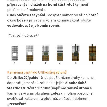
připravených drážek na horní části vložky
(není
potřeba nic šroubovat).
6 d
okončete zasypání
– dosypte kamenivo až po
horní
okraj koše
a při sypání kolem komínu zkontrolujte
vodováhou, že je komín rovně
.
(Ilustrační obrázek)
Kamenná výplň do UNIkošů/gabionů
Do
UNIkošů/gabionů
lze použít různé druhy kamene,
doporučujeme však zohlednit jejich
dlouhodobé
vlastnosti
. Některé druhy (např.
moravská droba
a
kameny s vyšším obsahem
železa
) mohou postupně
uvolňovat zabarvení a plot může působit dojmem
„rezavění“
.