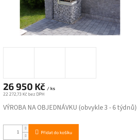
26 950 Kč
/ ks
22 272,73 Kč bez DPH
Měrná
VÝROBA NA OBJEDNÁVKU (obvykle 3 - 6 týdnů)
cena:
Přidat do košíku