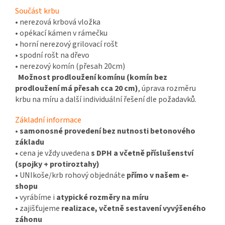
Součást krbu
• nerezová krbová vložka
• opékací kámen v rámečku
• horní nerezový grilovací rošt
• spodní rošt na dřevo
• nerezový komín (přesah 20cm)
Možnost prodloužení komínu (komín bez
prodloužení má přesah cca 20 cm)
, úprava rozměru
krbu na míru a další individuální řešení dle požadavků.
Základní informace
•
samonosné provedení bez nutnosti betonového
základu
• cena je vždy uvedena
s DPH a včetně příslušenství
(spojky + protiroztahy)
• UNIkoše/krb rohový objednáte
přímo v našem e-
shopu
• vyrábíme i
atypické rozměry na míru
• zajišťujeme
realizace, včetně sestavení vyvýšeného
záhonu