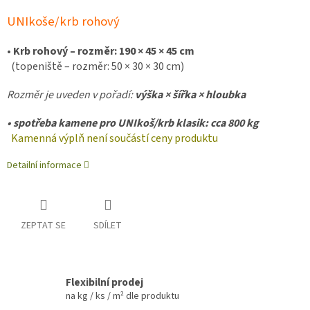
UNIkoše/krb rohový
• Krb rohový – rozměr: 190 × 45 × 45 cm
(topeniště – rozměr: 50 × 30 × 30 cm)
Rozměr je uveden v pořadí:
výška × šířka × hloubka
• spotřeba kamene pro UNIkoš/krb klasik: cca 800 kg
K
amenná výplň není součástí ceny produktu
Detailní informace
ZEPTAT SE
SDÍLET
Flexibilní prodej
na kg / ks / m² dle produktu