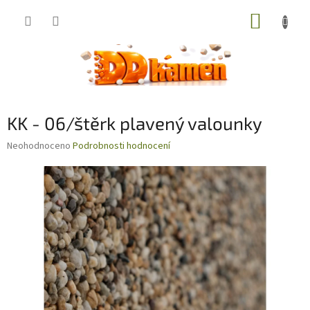
Přejít
NÁKUP
na
obsah
KOŠÍK
KK - 06/štěrk plavený valounky
Průměrné
Neohodnoceno
Podrobnosti hodnocení
hodnocení
produktu
je
0,0
z
5
hvězdiček.