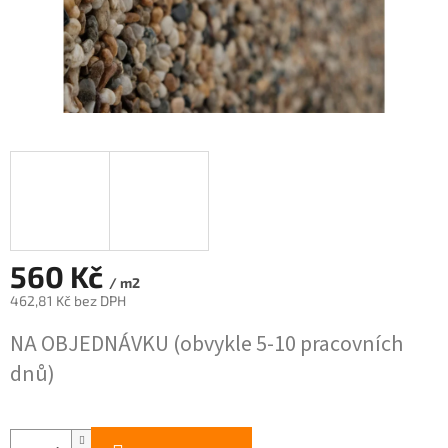
560 Kč
/ m2
462,81 Kč bez DPH
Měrná
NA OBJEDNÁVKU (obvykle 5-10 pracovních
cena:
dnů)