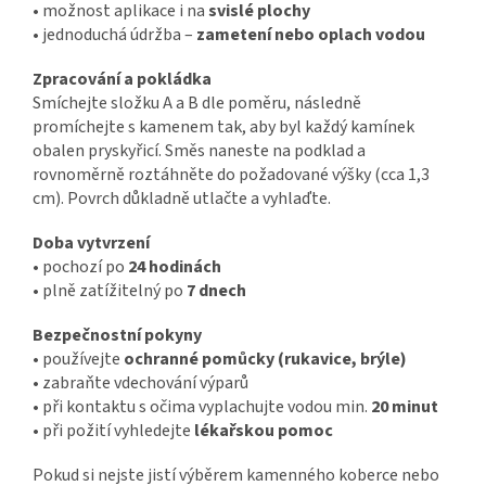
• možnost aplikace i na
svislé plochy
• jednoduchá údržba –
zametení nebo oplach vodou
Zpracování a pokládka
Smíchejte složku A a B dle poměru, následně
promíchejte s kamenem tak, aby byl každý kamínek
obalen pryskyřicí. Směs naneste na podklad a
rovnoměrně roztáhněte do požadované výšky (cca 1,3
cm). Povrch důkladně utlačte a vyhlaďte.
Doba vytvrzení
• pochozí po
24 hodinách
• plně zatížitelný po
7 dnech
Bezpečnostní pokyny
• používejte
ochranné pomůcky (rukavice, brýle)
• zabraňte vdechování výparů
• při kontaktu s očima vyplachujte vodou min.
20 minut
• při požití vyhledejte
lékařskou pomoc
Pokud si nejste jistí výběrem kamenného koberce nebo