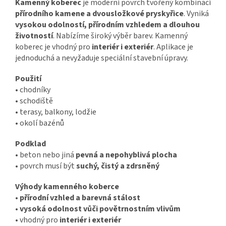
Kamenný koberec
je moderní povrch tvořený kombinací
přírodního kamene a dvousložkové pryskyřice
. Vyniká
vysokou odolností, přírodním vzhledem a dlouhou
životností
. Nabízíme široký výběr barev. Kamenný
koberec je vhodný pro
interiér i exteriér
.
Aplikace je
jednoduchá a nevyžaduje speciální stavební úpravy.
Použití
• chodníky
• schodiště
• terasy, balkony, lodžie
• okolí bazénů
Podklad
• beton nebo jiná
pevná a nepohyblivá plocha
• povrch musí být
suchý, čistý a zdrsněný
Výhody kamenného koberce
•
přírodní vzhled a barevná stálost
•
vysoká odolnost vůči povětrnostním vlivům
• vhodný pro
interiér i exteriér