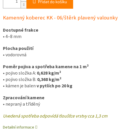
Přidat do košíku
Kamenný koberec KK - 06/štěrk plavený valounky
Dostupné frakce
•
4–8 mm
Plocha použití
•
vodorovná
Pom
ěr pojiva a spotřeba kamene na 1 m²
•
pojivo složka A:
0,628 kg/m²
•
pojivo složka B:
0,368 kg/m²
•
kámen je balen
v pytlích po 20 kg
Zpracování kamene
•
nepraný a tříděný
Uvedená spotřeba odpovídá tloušťce vrstvy cca 1,3 cm
Detailní informace