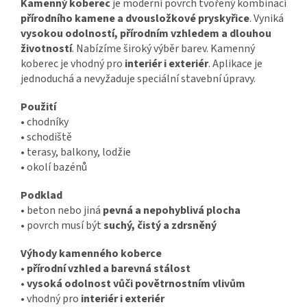
Kamenný koberec
je moderní povrch tvořený kombinací
přírodního kamene a dvousložkové pryskyřice
. Vyniká
vysokou odolností, přírodním vzhledem a dlouhou
životností
. Nabízíme široký výběr barev. Kamenný
koberec je vhodný pro
interiér i exteriér
.
Aplikace je
jednoduchá a nevyžaduje speciální stavební úpravy.
Použití
• chodníky
• schodiště
• terasy, balkony, lodžie
• okolí bazénů
Podklad
• beton nebo jiná
pevná a nepohyblivá plocha
• povrch musí být
suchý, čistý a zdrsněný
Výhody kamenného koberce
•
přírodní vzhled a barevná stálost
•
vysoká odolnost vůči povětrnostním vlivům
• vhodný pro
interiér i exteriér