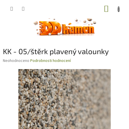
Přejít
NÁKUP
na
obsah
KOŠÍK
KK - 05/štěrk plavený valounky
Průměrné
Neohodnoceno
Podrobnosti hodnocení
hodnocení
produktu
je
0,0
z
5
hvězdiček.