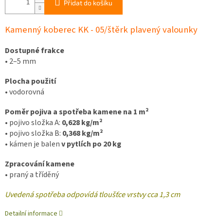
Přidat do košíku
Kamenný koberec KK - 05/štěrk plavený valounky
Dostupné frakce
•
2–5 mm
Plocha použití
•
vodorovná
Pom
ěr pojiva a spotřeba kamene na 1 m²
•
pojivo složka A:
0,628 kg/m²
•
pojivo složka B:
0,368 kg/m²
•
kámen je balen
v pytlích po 20 kg
Zpracování kamene
•
praný a tříděný
Uvedená spotřeba odpovídá tloušťce vrstvy cca 1,3 cm
Detailní informace