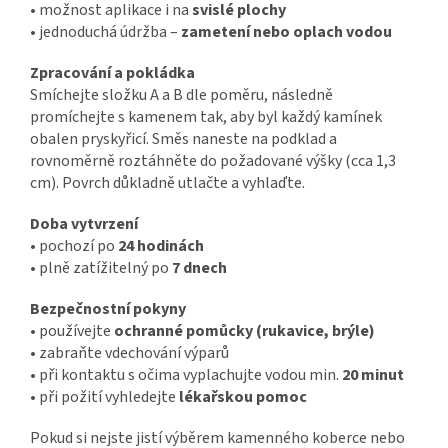
• možnost aplikace i na
svislé plochy
• jednoduchá údržba –
zametení nebo oplach vodou
Zpracování a pokládka
Smíchejte složku A a B dle poměru, následně
promíchejte s kamenem tak, aby byl každý kamínek
obalen pryskyřicí. Směs naneste na podklad a
rovnoměrně roztáhněte do požadované výšky (cca 1,3
cm). Povrch důkladně utlačte a vyhlaďte.
Doba vytvrzení
• pochozí po
24 hodinách
• plně zatížitelný po
7 dnech
Bezpečnostní pokyny
• používejte
ochranné pomůcky (rukavice, brýle)
• zabraňte vdechování výparů
• při kontaktu s očima vyplachujte vodou min.
20 minut
• při požití vyhledejte
lékařskou pomoc
Pokud si nejste jistí výběrem kamenného koberce nebo