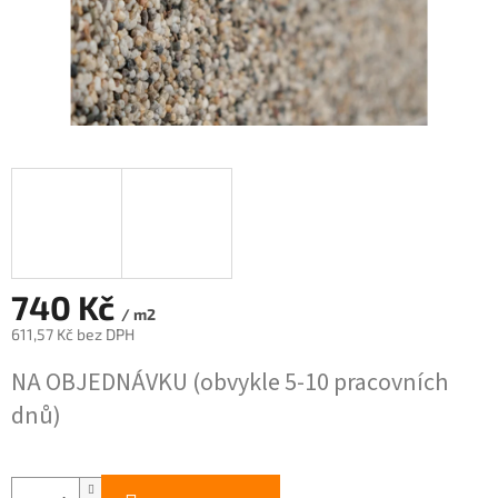
740 Kč
/ m2
611,57 Kč bez DPH
Měrná
NA OBJEDNÁVKU (obvykle 5-10 pracovních
cena:
dnů)