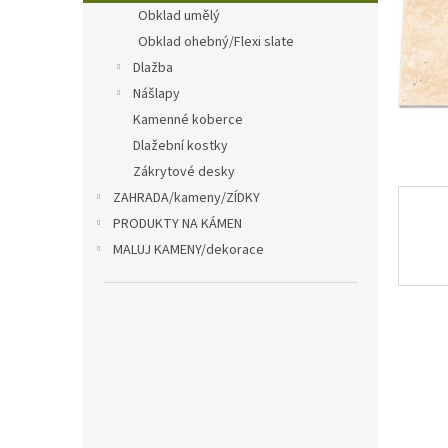
n
Obklad umělý
e
Obklad ohebný/Flexi slate
l
Dlažba
Nášlapy
Kamenné koberce
Dlažební kostky
Zákrytové desky
ZAHRADA/kameny/ZÍDKY
PRODUKTY NA KÁMEN
MALUJ KAMENY/dekorace