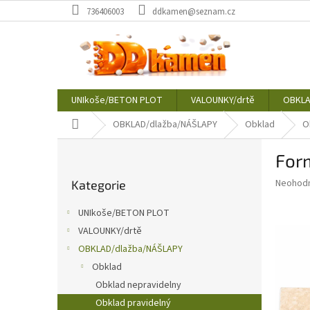
Přejít
736406003
ddkamen@seznam.cz
na
obsah
UNIkoše/BETON PLOT
VALOUNKY/drtě
OBKLA
Domů
OBKLAD/dlažba/NÁŠLAPY
Obklad
O
P
Form
o
Přeskočit
s
Průměr
Neohod
Kategorie
kategorie
t
hodnoce
r
produkt
UNIkoše/BETON PLOT
a
je
VALOUNKY/drtě
0,0
n
z
OBKLAD/dlažba/NÁŠLAPY
n
5
í
Obklad
hvězdič
p
Obklad nepravidelny
a
Obklad pravidelný