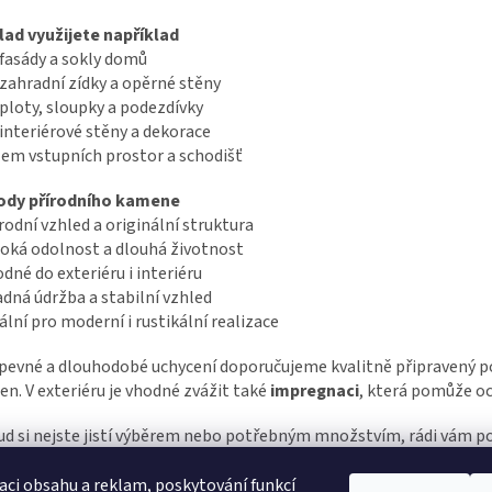
ad využijete například
 fasády a sokly domů
zahradní zídky a opěrné stěny
ploty, sloupky a podezdívky
interiérové stěny a dekorace
lem vstupních prostor a schodišť
ody přírodního kamene
rodní vzhled a originální struktura
soká odolnost a dlouhá životnost
dné do exteriéru i interiéru
dná údržba a stabilní vzhled
ální pro moderní i rustikální realizace
pevné a dlouhodobé uchycení doporučujeme kvalitně připravený po
n. V exteriéru je vhodné zvážit také
impregnaci
, která pomůže oc
d si nejste jistí výběrem nebo potřebným množstvím, rádi vám 
s na prodejně. Zajišťujeme dopravu po celé ČR.
aci obsahu a reklam, poskytování funkcí