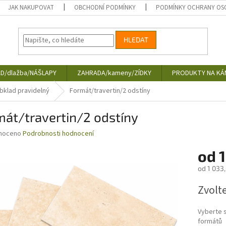
JAK NAKUPOVAT
OBCHODNÍ PODMÍNKY
PODMÍNKY OCHRANY OS
HLEDAT
D/dlažba/NÁŠLAPY
ZAHRADA/kameny/ZÍDKY
PRODUKTY NA KÁ
bklad pravidelný
Formát/travertin/2 odstíny
át/travertin/2 odstíny
né
noceno
Podrobnosti hodnocení
ní
od
1
u
od
1 033
Měrná
Zvolt
cena:
ek.
Vyberte s
formátů