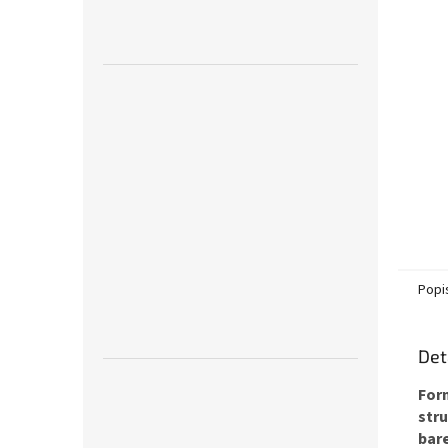
Popi
Det
Form
str
bar