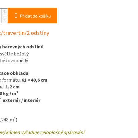
Přidat do košíku
/travertin/2 odstíny
y barevných odstínů
světle béžový
 béžovohnědý
kace obkladu
 formátu:
61 × 40,6 cm
ka:
1,2 cm
8 kg / m²
í:
exteriér / interiér
0,248 m²)
vý kámen vyžaduje celoplošné spárování