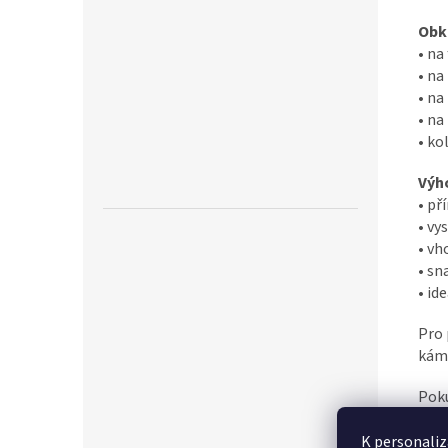
Obkl
•
na
•
na 
•
na 
•
na 
•
ko
Výh
•
pří
•
vy
•
vho
•
sna
•
ide
Pro 
káme
Poku
u ná
K personaliz