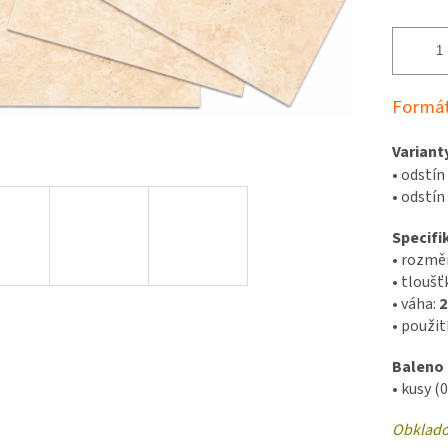
Formát
Variant
•
odstín 
•
odstín
Specifi
•
rozměr
•
tloušť
•
váha:
2
•
použit
Baleno
•
kusy (
Obklado