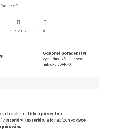
informace
ZEPTAT SE
SDÍLET
Odborné poradenství
vu
vytvoříme Vám cenovou
nabídku ZDARMA
a
s charakteristickou
pórovitou
í v
interiéru i exteriéru
a je nabízen ve
dvou
 spárování.