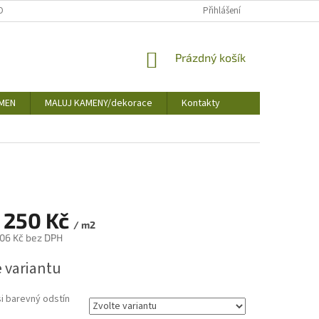
OBNÍCH ÚDAJŮ
Přihlášení
NÁKUPNÍ
Prázdný košík
KOŠÍK
MEN
MALUJ KAMENY/dekorace
Kontakty
 250 Kč
/ m2
,06 Kč
bez DPH
e variantu
i barevný odstín