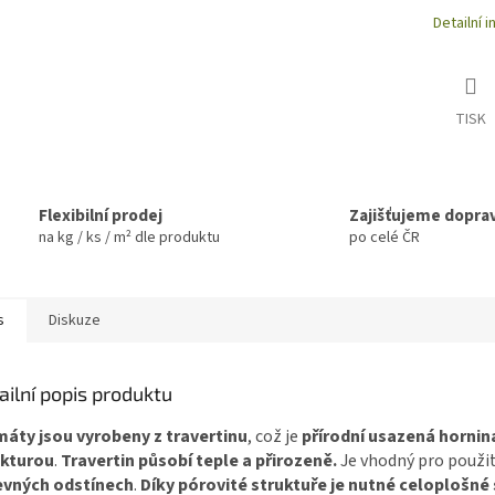
Detailní 
TISK
Flexibilní prodej
Zajišťujeme dopra
na kg / ks / m² dle produktu
po celé ČR
s
Diskuze
ailní popis produktu
áty jsou vyrobeny z travertinu
, což je
přírodní usazená hornin
ukturou
.
Travertin působí teple a přirozeně.
Je vhodný pro použit
evných odstínech
.
Díky pórovité struktuře je nutné celoplošné