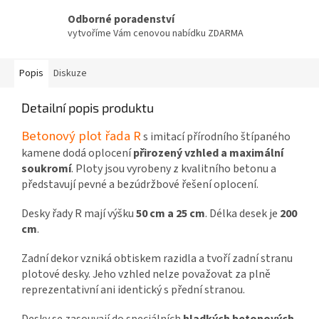
Odborné poradenství
vytvoříme Vám cenovou nabídku ZDARMA
Popis
Diskuze
Detailní popis produktu
Betonový plot řada R
s imitací přírodního štípaného
kamene dodá oplocení
přirozený vzhled a maximální
soukromí
. Ploty jsou vyrobeny z kvalitního betonu a
představují pevné a bezúdržbové řešení oplocení.
Desky řady R mají výšku
50 cm a 25 cm
. Délka desek je
200
cm
.
Zadní dekor vzniká obtiskem razidla a tvoří zadní stranu
plotové desky. Jeho vzhled nelze považovat za plně
reprezentativní ani identický s přední stranou.