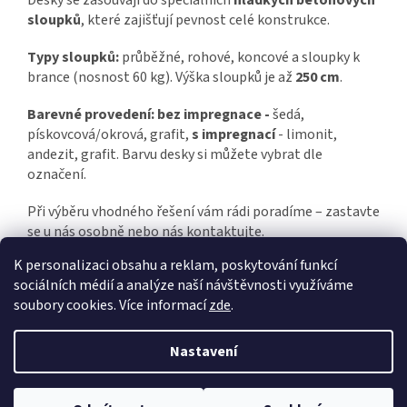
Desky se zasouvají do speciálních
hladkých betonových
sloupků
, které zajišťují pevnost celé konstrukce.
Typy sloupků:
průběžné, rohové, koncové a sloupky k
brance (nosnost 60 kg). Výška sloupků je až
250 cm
.
Barevné provedení: bez impregnace -
šedá,
pískovcová/okrová, grafit,
s impregnací
- limonit,
andezit, grafit. Barvu desky si můžete vybrat dle
označení.
Při výběru vhodného řešení vám rádi poradíme – zastavte
se u nás osobně nebo nás kontaktujte.
K personalizaci obsahu a reklam, poskytování funkcí
sociálních médií a analýze naší návštěvnosti využíváme
Z
soubory cookies. Více informací
zde
.
á
Vytvořil Shoptet
p
Nastavení
a
t
Copyright 2026
DDkámen
. Všechna práva vyhrazena.
Upravit
í