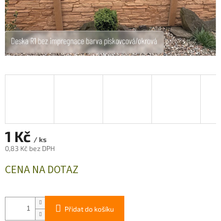
1 Kč
/ ks
0,83 Kč bez DPH
Měrná
CENA NA DOTAZ
cena:
Přidat do košíku