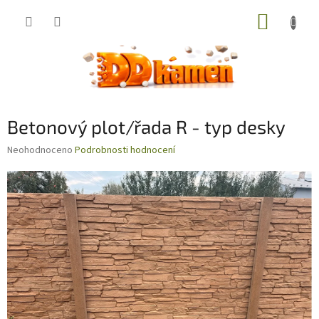
Přejít
NÁKUP
na
obsah
KOŠÍK
Betonový plot/řada R - typ desky
Průměrné
Neohodnoceno
Podrobnosti hodnocení
hodnocení
produktu
je
0,0
z
5
hvězdiček.